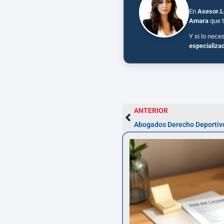
En
Asesor.L
Amara
que t
Y si lo nece
especializa
ANTERIOR
Abogados Derecho Deportivo