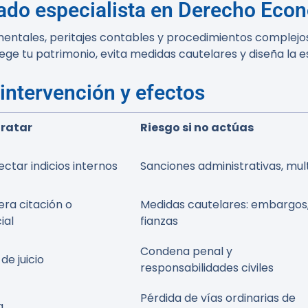
ado especialista en Derecho Eco
ntales, peritajes contables y procedimientos complejos a
ege tu patrimonio, evita medidas cautelares y diseña la 
 intervención y efectos
ratar
Riesgo si no actúas
ectar indicios internos
Sanciones administrativas, mul
era citación o
Medidas cautelares: embargos
ial
fianzas
Condena penal y
de juicio
responsabilidades civiles
Pérdida de vías ordinarias de
a