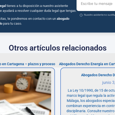
Escribe tu mensaje
egal
tienes a tu disposición a nuestro asistente
e ayudará a resolver cualquier duda legal que tengas.
Nuestro asistente no susti
sitas, te pondremos en contacto con un
abogado
do
para tu caso.
Otros artículos relacionados
 en Cartagena – plazos y proceso
Abogados Derecho Energía en Car
Abogados Derecho D
junio 3
La Ley 10/1990, de 15 de octu
marco legal que regula la acti
Málaga, los abogados especia
combinan experiencia en contr
disciplinaria. Consulte nuestro