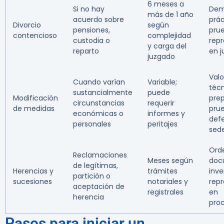
6 meses a
Si no hay
Dem
más de 1 año
acuerdo sobre
prác
Divorcio
según
pensiones,
prue
contencioso
complejidad
custodia o
rep
y carga del
reparto
en j
juzgado
Valo
Cuando varían
Variable;
técn
sustancialmente
puede
Modificación
pre
circunstancias
requerir
de medidas
pru
económicas o
informes y
def
personales
peritajes
sede
Ord
Reclamaciones
Meses según
doc
de legítimas,
Herencias y
trámites
inve
partición o
sucesiones
notariales y
rep
aceptación de
registrales
en
herencia
pro
Pasos para iniciar un