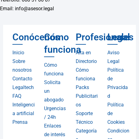
Email: info@asesor.legal
Conócenos
Cómo
Profesionales
Legal
funciona
Inicio
Alta en
Aviso
Sobre
Directorio
Legal
Cómo
nosotros
Cómo
Política
funciona
Contacto
funciona
de
Solicita
Legaltech
Packs
Privacida
un
FAQ
Publicitari
d
abogado
Inteligenci
os
Política
Urgencias
a artificial
Soporte
de
/ 24h
Prensa
Técnico
Cookies
Enlaces
Categoría
Condicion
de interés