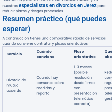
telemática y existe conformidad. Consulta desde ya a
especialistas en divorcios en Jerez
nuestros
para
reducir plazos y riesgos procesales.
Resumen práctico (qué puedes
esperar)
A continuación tienes una comparativa rápida de servicios,
cuándo conviene contratar y plazos orientativos.
Cuándo
Plazo
Qué
Servicio
conviene
orientativo
abo
1–3 meses
(posible
Red
Cuando hay
resolución
con
Divorcio de
consenso sobre
desde 1 mes
regu
mutuo
medidas y
con
pre
acuerdo
reparto
presentación
tele
telemática
gest
correcta)