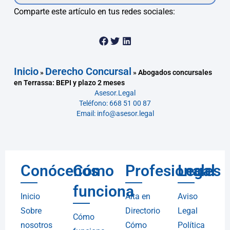
Comparte este artículo en tus redes sociales:
Inicio
Derecho Concursal
»
»
Abogados concursales
en Terrassa: BEPI y plazo 2 meses
Asesor.Legal
Teléfono: 668 51 00 87
Email: info@asesor.legal
Conócenos
Cómo
Profesionales
Legal
funciona
Inicio
Alta en
Aviso
Sobre
Directorio
Legal
Cómo
nosotros
Cómo
Política