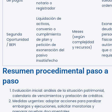
de pagos
salida
notario o
orde
registrador
Liquidación de
activos,
Exone
convenio o
deud
Meses
Segunda
cumplimiento
perso
(según
Oportunidad
de plan y
física
complejidad
/ BEPI
petición de
autó
y recursos)
exoneración del
que 
pasivo
requis
insatisfecho
Resumen procedimental paso a
paso
Evaluación inicial: análisis de la situación patrimonial,
calendario de vencimientos y prelación de créditos.
Medidas urgentes: adoptar acciones para paralizar
embargos y ejecuciones, solicitar moratorias y
preparar pruebas documentales.