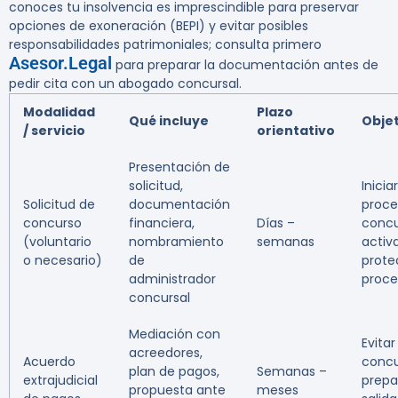
conoces tu insolvencia es imprescindible para preservar
opciones de exoneración (BEPI) y evitar posibles
responsabilidades patrimoniales; consulta primero
Asesor.Legal
para preparar la documentación antes de
pedir cita con un abogado concursal.
Modalidad
Plazo
Qué incluye
Obje
/ servicio
orientativo
Presentación de
solicitud,
Iniciar
Solicitud de
documentación
proce
concurso
financiera,
Días –
concu
(voluntario
nombramiento
semanas
activ
o necesario)
de
prote
administrador
proce
concursal
Mediación con
Evitar
acreedores,
Acuerdo
concu
plan de pagos,
Semanas –
extrajudicial
prepa
propuesta ante
meses