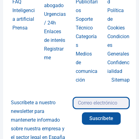
FAQ
Publicitari
d
abogado
Inteligenci
os
Política
Urgencias
a artificial
Soporte
de
/ 24h
Prensa
Técnico
Cookies
Enlaces
Categoría
Condicion
de interés
s
es
Registrar
Medios
Generales
me
de
Confidenc
comunica
ialidad
ción
Sitemap
Suscríbete a nuestro
newsletter para
Suscríbete
mantenerte informado
sobre nuestra empresa y
el sector legal en España