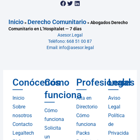
Inicio
Derecho Comunitario
»
»
Abogados Derecho
Comunitario en L’Hospitalet — 7 días
Asesor.Legal
Teléfono: 668 51 00 87
Email: info@asesor.legal
Conócenos
Cómo
Profesionales
Legal
funciona
Inicio
Alta en
Aviso
Sobre
Directorio
Legal
Cómo
nosotros
Cómo
Política
funciona
Contacto
funciona
de
Solicita
Legaltech
Packs
Privacida
un