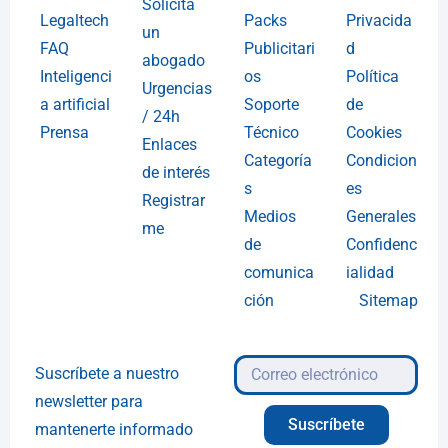
Solicita
Legaltech
Packs
Privacida
un
FAQ
Publicitari
d
abogado
Inteligenci
os
Política
Urgencias
a artificial
Soporte
de
/ 24h
Prensa
Técnico
Cookies
Enlaces
Categoría
Condicion
de interés
s
es
Registrar
Medios
Generales
me
de
Confidenc
comunica
ialidad
ción
Sitemap
Suscríbete a nuestro
newsletter para
Suscríbete
mantenerte informado