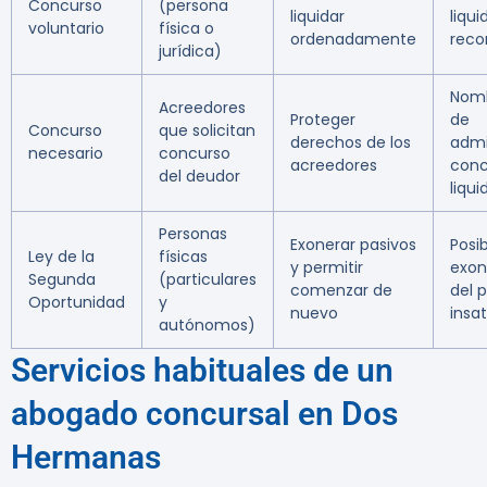
Concurso
(persona
liquidar
liqui
voluntario
física o
ordenadamente
reco
jurídica)
Nom
Acreedores
Proteger
de
Concurso
que solicitan
derechos de los
admi
necesario
concurso
acreedores
conc
del deudor
liqu
Personas
Exonerar pasivos
Posi
Ley de la
físicas
y permitir
exon
Segunda
(particulares
comenzar de
del 
Oportunidad
y
nuevo
insa
autónomos)
Servicios habituales de un
abogado concursal en Dos
Hermanas