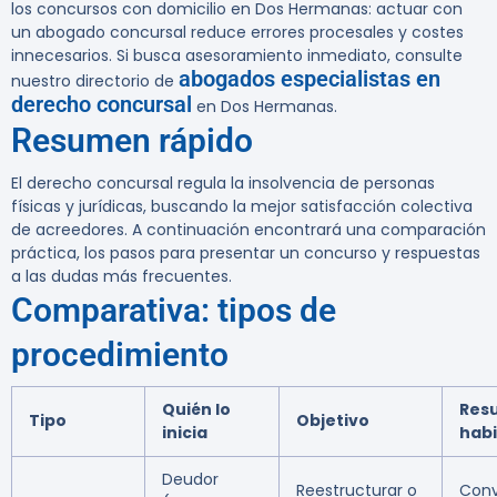
los concursos con domicilio en Dos Hermanas: actuar con
un abogado concursal reduce errores procesales y costes
innecesarios. Si busca asesoramiento inmediato, consulte
abogados especialistas en
nuestro directorio de
derecho concursal
en Dos Hermanas.
Resumen rápido
El derecho concursal regula la insolvencia de personas
físicas y jurídicas, buscando la mejor satisfacción colectiva
de acreedores. A continuación encontrará una comparación
práctica, los pasos para presentar un concurso y respuestas
a las dudas más frecuentes.
Comparativa: tipos de
procedimiento
Quién lo
Res
Tipo
Objetivo
inicia
habi
Deudor
Reestructurar o
Conv