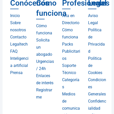
Conócenos
Cómo
Profesionales
Legal
funciona
Inicio
Alta en
Aviso
Sobre
Directorio
Legal
Cómo
nosotros
Cómo
Política
funciona
Contacto
funciona
de
Solicita
Legaltech
Packs
Privacida
un
FAQ
Publicitari
d
abogado
Inteligenci
os
Política
Urgencias
a artificial
Soporte
de
/ 24h
Prensa
Técnico
Cookies
Enlaces
Categoría
Condicion
de interés
s
es
Registrar
Medios
Generales
me
de
Confidenc
comunica
ialidad