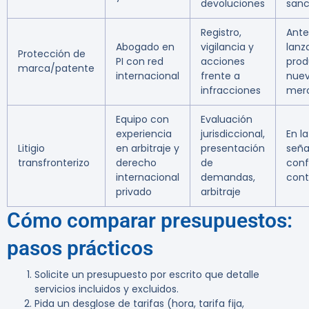
devoluciones
sanc
Registro,
Ante
Abogado en
vigilancia y
lanz
Protección de
PI con red
acciones
prod
marca/patente
internacional
frente a
nue
infracciones
mer
Equipo con
Evaluación
experiencia
jurisdiccional,
En l
Litigio
en arbitraje y
presentación
seña
transfronterizo
derecho
de
conf
internacional
demandas,
cont
privado
arbitraje
Cómo comparar presupuestos:
pasos prácticos
Solicite un presupuesto por escrito que detalle
servicios incluidos y excluidos.
Pida un desglose de tarifas (hora, tarifa fija,