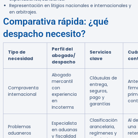
Representación en litigios nacionales e internacionales y
en arbitrajes.
Comparativa rápida: ¿qué
despacho necesito?
Perfil del
Tipo de
Servicios
Cuá
abogado/
necesidad
clave
con
despacho
Abogado
Cláusulas de
mercantil
Ante
entrega,
Compraventa
con
firma
seguros,
internacional
experiencia
prim
pago y
en
cont
garantías
Incoterms
Clasificación
Al d
Especialista
Problemas
arancelaria,
una
en aduanas
aduaneros
regímenes y
rete
y fiscalidad