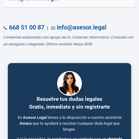
668 51 00 87
info@asesor.legal
📞
| 📧
Contenido elaborado con apoyo de IA. Carácter informativo. Consulte con
un abogado colegiado. Última revisión: Mayo 2026.
Resuelve tus dudas legales
Gratis, inmediato y sin registrarte
En
Asesor.Legal
tienes a tu disposición a nuestro asistente
Amara
que te ayudará a resolver cualquier duda legal que
tengas.
Y si lo necesitas, te pondremos en contacto con un
abogado