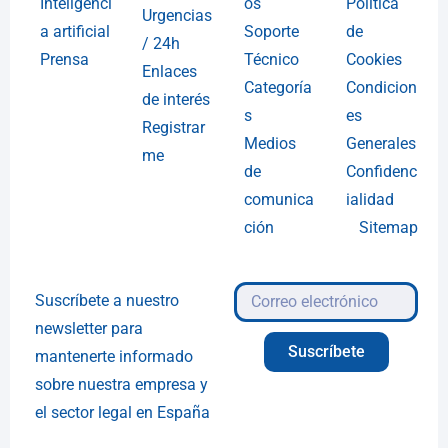
Inteligenci
os
Política
Urgencias
a artificial
Soporte
de
/ 24h
Prensa
Técnico
Cookies
Enlaces
Categoría
Condicion
de interés
s
es
Registrar
Medios
Generales
me
de
Confidenc
comunica
ialidad
ción
Sitemap
Suscríbete a nuestro
newsletter para
Suscríbete
mantenerte informado
sobre nuestra empresa y
el sector legal en España