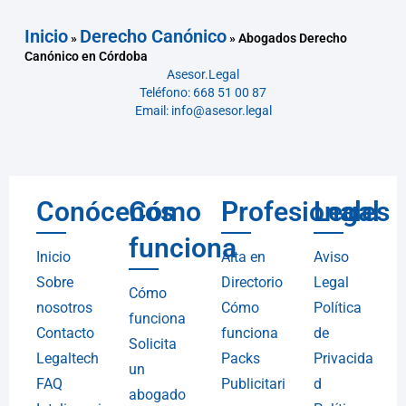
Inicio
Derecho Canónico
»
»
Abogados Derecho
Canónico en Córdoba
Asesor.Legal
Teléfono: 668 51 00 87
Email: info@asesor.legal
Conócenos
Cómo
Profesionales
Legal
funciona
Inicio
Alta en
Aviso
Sobre
Directorio
Legal
Cómo
nosotros
Cómo
Política
funciona
Contacto
funciona
de
Solicita
Legaltech
Packs
Privacida
un
FAQ
Publicitari
d
abogado