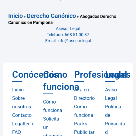
Inicio
Derecho Canónico
»
»
Abogados Derecho
Canónico en Pamplona
Asesor.Legal
Teléfono: 668 51 00 87
Email: info@asesor.legal
Conócenos
Cómo
Profesionales
Legal
funciona
Inicio
Alta en
Aviso
Sobre
Directorio
Legal
Cómo
nosotros
Cómo
Política
funciona
Contacto
funciona
de
Solicita
Legaltech
Packs
Privacida
un
FAQ
Publicitari
d
abogado