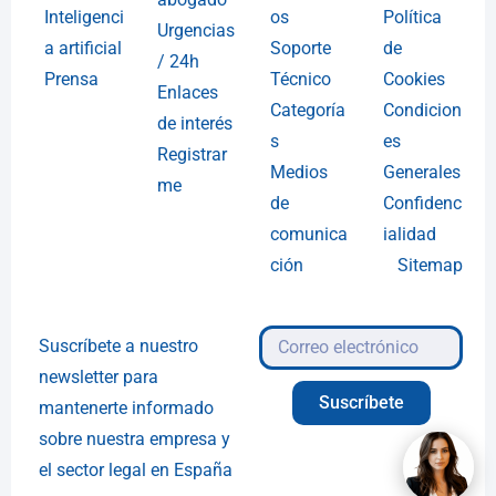
Inteligenci
os
Política
Urgencias
a artificial
Soporte
de
/ 24h
Prensa
Técnico
Cookies
Enlaces
Categoría
Condicion
de interés
s
es
Registrar
Medios
Generales
me
de
Confidenc
comunica
ialidad
ción
Sitemap
Suscríbete a nuestro
newsletter para
Suscríbete
mantenerte informado
sobre nuestra empresa y
el sector legal en España