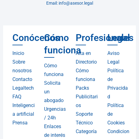
Email: info@asesor.legal
Conócenos
Cómo
Profesionales
Legal
funciona
Inicio
Alta en
Aviso
Sobre
Directorio
Legal
Cómo
nosotros
Cómo
Política
funciona
Contacto
funciona
de
Solicita
Legaltech
Packs
Privacida
un
FAQ
Publicitari
d
abogado
Inteligenci
os
Política
Urgencias
a artificial
Soporte
de
/ 24h
Prensa
Técnico
Cookies
Enlaces
Categoría
Condicion
de interés