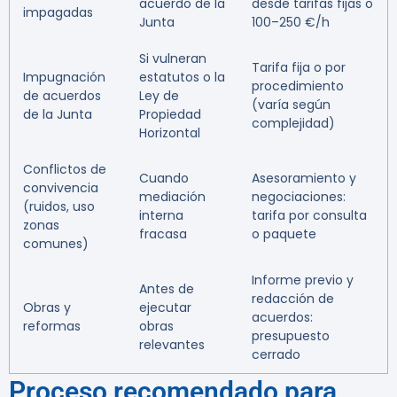
acuerdo de la
desde tarifas fijas o
impagadas
Junta
100–250 €/h
Si vulneran
Tarifa fija o por
Impugnación
estatutos o la
procedimiento
de acuerdos
Ley de
(varía según
de la Junta
Propiedad
complejidad)
Horizontal
Conflictos de
Cuando
Asesoramiento y
convivencia
mediación
negociaciones:
(ruidos, uso
interna
tarifa por consulta
zonas
fracasa
o paquete
comunes)
Informe previo y
Antes de
redacción de
Obras y
ejecutar
acuerdos:
reformas
obras
presupuesto
relevantes
cerrado
Proceso recomendado para