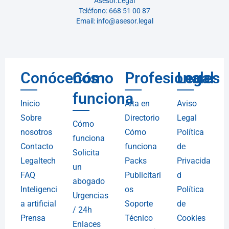
Asesor.Legal
Teléfono: 668 51 00 87
Email: info@asesor.legal
Conócenos
Cómo
Profesionales
Legal
funciona
Inicio
Alta en
Aviso
Sobre
Directorio
Legal
Cómo
nosotros
Cómo
Política
funciona
Contacto
funciona
de
Solicita
Legaltech
Packs
Privacida
un
FAQ
Publicitari
d
abogado
Inteligenci
os
Política
Urgencias
a artificial
Soporte
de
/ 24h
Prensa
Técnico
Cookies
Enlaces