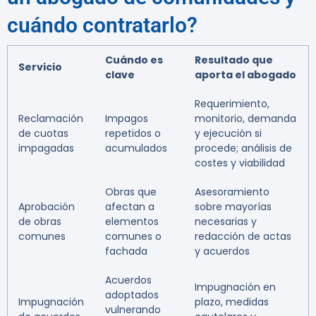
cuándo contratarlo?
Cuándo es
Resultado que
Servicio
clave
aporta el abogado
Requerimiento,
Reclamación
Impagos
monitorio, demanda
de cuotas
repetidos o
y ejecución si
impagadas
acumulados
procede; análisis de
costes y viabilidad
Obras que
Asesoramiento
Aprobación
afectan a
sobre mayorías
de obras
elementos
necesarias y
comunes
comunes o
redacción de actas
fachada
y acuerdos
Acuerdos
Impugnación en
adoptados
Impugnación
plazo, medidas
vulnerando