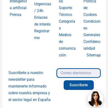
Inteligenci
os
Política
Urgencias
a artificial
Soporte
de
/ 24h
Prensa
Técnico
Cookies
Enlaces
Categoría
Condicion
de interés
s
es
Registrar
Medios
Generales
me
de
Confidenc
comunica
ialidad
ción
Sitemap
Suscríbete a nuestro
newsletter para
Suscríbete
mantenerte informado
sobre nuestra empresa y
el sector legal en España