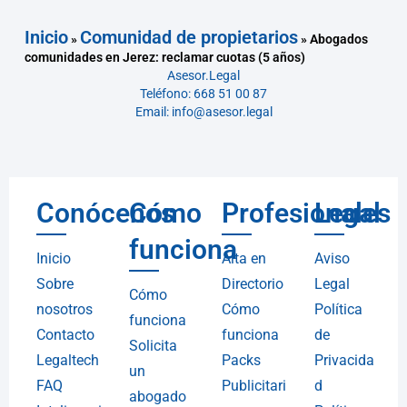
Inicio
Comunidad de propietarios
»
»
Abogados
comunidades en Jerez: reclamar cuotas (5 años)
Asesor.Legal
Teléfono: 668 51 00 87
Email: info@asesor.legal
Conócenos
Cómo
Profesionales
Legal
funciona
Inicio
Alta en
Aviso
Sobre
Directorio
Legal
Cómo
nosotros
Cómo
Política
funciona
Contacto
funciona
de
Solicita
Legaltech
Packs
Privacida
un
FAQ
Publicitari
d
abogado