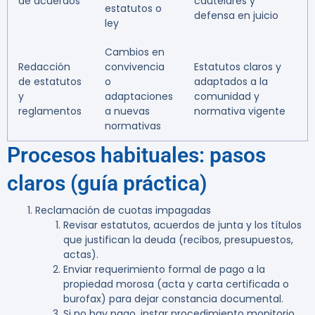
de acuerdos
cautelares y
estatutos o
defensa en juicio
ley
Cambios en
Redacción
convivencia
Estatutos claros y
de estatutos
o
adaptados a la
y
adaptaciones
comunidad y
reglamentos
a nuevas
normativa vigente
normativas
Procesos habituales: pasos
claros (guía práctica)
Reclamación de cuotas impagadas
Revisar estatutos, acuerdos de junta y los títulos
que justifican la deuda (recibos, presupuestos,
actas).
Enviar requerimiento formal de pago a la
propiedad morosa (acta y carta certificada o
burofax) para dejar constancia documental.
Si no hay pago, instar procedimiento monitorio