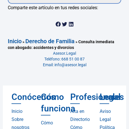
Comparte este artículo en tus redes sociales:
Inicio
Derecho de Familia
»
»
Consulta inmediata
con abogado: accidentes y divorcios
Asesor.Legal
Teléfono: 668 51 00 87
Email: info@asesor.legal
Conócenos
Cómo
Profesionales
Legal
funciona
Inicio
Alta en
Aviso
Sobre
Directorio
Legal
Cómo
nosotros
Cómo
Política