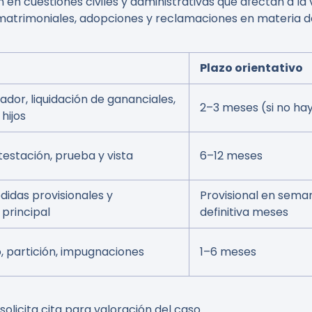
n cuestiones civiles y administrativas que afectan a la vi
matrimoniales, adopciones y reclamaciones en materia d
Plazo orientativo
ador, liquidación de gananciales,
2–3 meses (si no hay
hijos
stación, prueba y vista
6–12 meses
didas provisionales y
Provisional en seman
principal
definitiva meses
 partición, impugnaciones
1–6 meses
licita cita para valoración del caso.