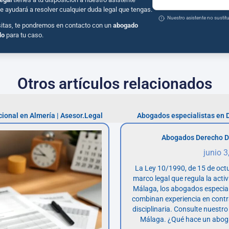
e ayudará a resolver cualquier duda legal que tengas.
Nuestro asistente no susti
sitas, te pondremos en contacto con un
abogado
do
para tu caso.
Otros artículos relacionados
ional en Almería | Asesor.Legal
Abogados especialistas en 
Abogados Derecho D
junio 3
La Ley 10/1990, de 15 de octu
marco legal que regula la acti
Málaga, los abogados especia
combinan experiencia en contr
disciplinaria. Consulte nuestro
Málaga. ¿Qué hace un abog