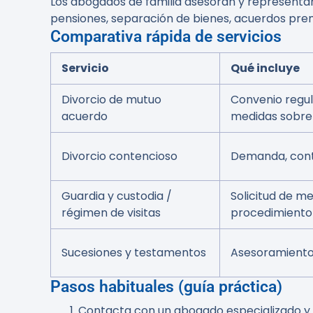
Los abogados de familia asesoran y representan e
pensiones, separación de bienes, acuerdos pre
Comparativa rápida de servicios
Servicio
Qué incluye
Divorcio de mutuo
Convenio regul
acuerdo
medidas sobre 
Divorcio contencioso
Demanda, conte
Guardia y custodia /
Solicitud de me
régimen de visitas
procedimiento 
Sucesiones y testamentos
Asesoramiento,
Pasos habituales (guía práctica)
Contacta con un abogado especializado y so