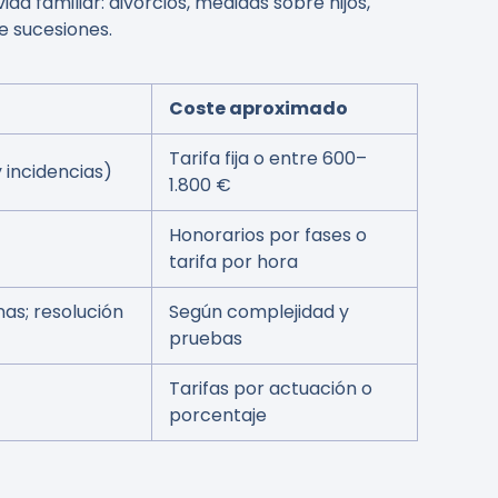
da familiar: divorcios, medidas sobre hijos,
e sucesiones.
Coste aproximado
Tarifa fija o entre 600–
 incidencias)
1.800 €
Honorarios por fases o
tarifa por hora
as; resolución
Según complejidad y
pruebas
Tarifas por actuación o
porcentaje