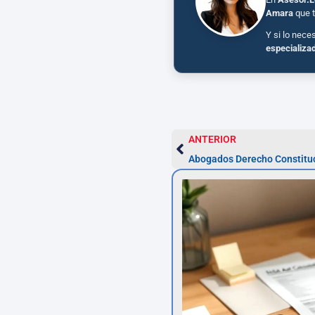
Amara
que t
Y si lo nece
especializa
ANTERIOR
Abogados Derecho Constituc