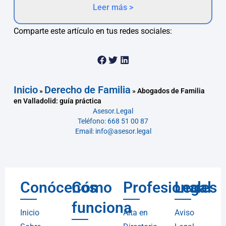
Leer más >
Comparte este artículo en tus redes sociales:
Inicio
Derecho de Familia
»
»
Abogados de Familia
en Valladolid: guía práctica
Asesor.Legal
Teléfono: 668 51 00 87
Email: info@asesor.legal
Conócenos
Cómo
Profesionales
Legal
funciona
Inicio
Alta en
Aviso