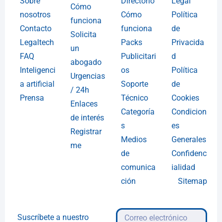
Sobre
Directorio
Legal
Cómo
nosotros
Cómo
Política
funciona
Contacto
funciona
de
Solicita
Legaltech
Packs
Privacida
un
FAQ
Publicitari
d
abogado
Inteligenci
os
Política
Urgencias
a artificial
Soporte
de
/ 24h
Prensa
Técnico
Cookies
Enlaces
Categoría
Condicion
de interés
s
es
Registrar
Medios
Generales
me
de
Confidenc
comunica
ialidad
ción
Sitemap
Suscríbete a nuestro