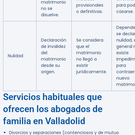
matrimonio
provisionales
para pod
no se
o definitivas.
casarse.
disuelve.
Depende:
se decla
Declaración
Se considera
nulidad,
de invalidez
que el
general 
del
matrimonio
existe
Nulidad
matrimonio
no llegó a
impedim
desde su
existir
para
origen.
jurídicamente.
contraer
nuevo
matrimo
Servicios habituales que
ofrecen los abogados de
familia en Valladolid
Divorcios y separaciones (contenciosos y de mutuo