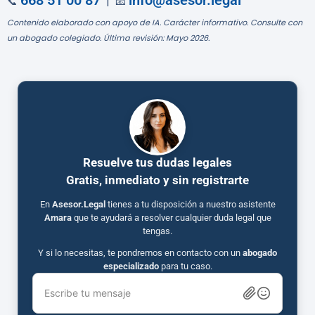
668 51 00 87
info@asesor.legal
📞
| 📧
Contenido elaborado con apoyo de IA. Carácter informativo. Consulte con
un abogado colegiado. Última revisión: Mayo 2026.
Resuelve tus dudas legales
Gratis, inmediato y sin registrarte
En
Asesor.Legal
tienes a tu disposición a nuestro asistente
Amara
que te ayudará a resolver cualquier duda legal que
tengas.
Y si lo necesitas, te pondremos en contacto con un
abogado
especializado
para tu caso.
Escribe tu mensaje