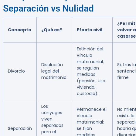
Separación vs Nulidad
¿Permit
Concepto
¿Qué es?
Efecto civil
volver a
casarse
Extinción del
vínculo
matrimonial;
Disolución
Sí, tras la
se regulan
Divorcio
legal del
sentenc
medidas
matrimonio.
firme.
(pensión, uso
vivienda,
custodia).
Los
Permanece el
No mient
cónyuges
vínculo
exista la
viven
matrimonial;
separaci
separados
Separación
se fijan
habría q
pero el
medidas
divorcia