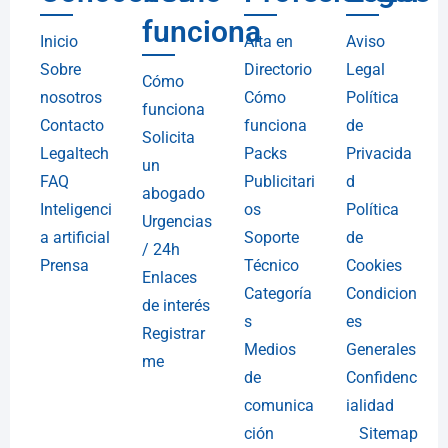
funciona
Inicio
Alta en
Aviso
Sobre
Directorio
Legal
Cómo
nosotros
Cómo
Política
funciona
Contacto
funciona
de
Solicita
Legaltech
Packs
Privacida
un
FAQ
Publicitari
d
abogado
Inteligenci
os
Política
Urgencias
a artificial
Soporte
de
/ 24h
Prensa
Técnico
Cookies
Enlaces
Categoría
Condicion
de interés
s
es
Registrar
Medios
Generales
me
de
Confidenc
comunica
ialidad
ción
Sitemap