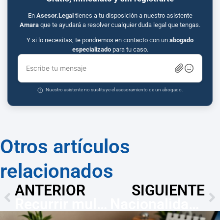
En
Asesor.Legal
tienes a tu disposición a nuestro asistente
Amara
que te ayudará a resolver cualquier duda legal que tengas.
Y si lo necesitas, te pondremos en contacto con un
abogado
especializado
para tu caso.
Escribe tu mensaje
Nuestro asistente no sustituye el asesoramiento de un abogado.
Otros artículos
relacionados
ANTERIOR
SIGUIENTE
Recurrir multas en Dos Hermanas: plazo (15 días) y abogados expertos
Nacionalidad y permisos en Dos Hermanas (Sevilla)