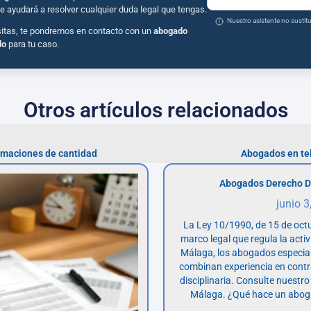
e ayudará a resolver cualquier duda legal que tengas.
Nuestro asistente no susti
sitas, te pondremos en contacto con un
abogado
do
para tu caso.
Otros artículos relacionados
amaciones de cantidad
Abogados en te
Abogados Derecho D
junio 3
La Ley 10/1990, de 15 de octu
marco legal que regula la acti
Málaga, los abogados especia
combinan experiencia en contr
disciplinaria. Consulte nuestro
Málaga. ¿Qué hace un abog