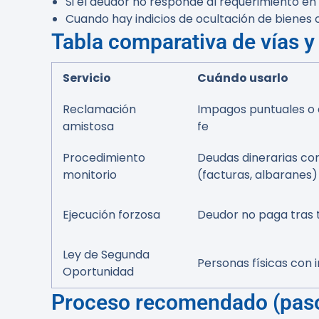
Si el deudor no responde al requerimiento en 
Cuando hay indicios de ocultación de bienes o
Tabla comparativa de vías y
Servicio
Cuándo usarlo
Reclamación
Impagos puntuales o
amistosa
fe
Procedimiento
Deudas dinerarias c
monitorio
(facturas, albaranes)
Ejecución forzosa
Deudor no paga tras t
Ley de Segunda
Personas físicas con 
Oportunidad
Proceso recomendado (paso