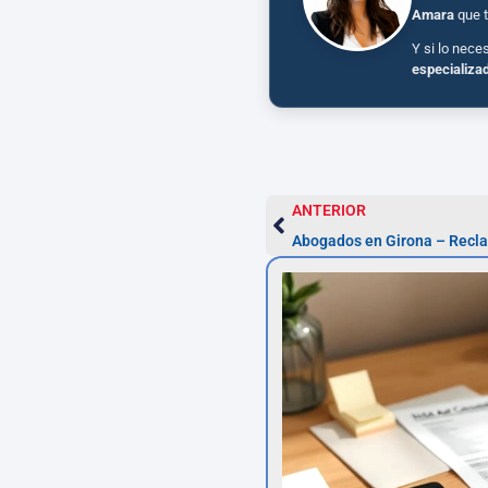
Amara
que t
Y si lo nece
especializa
ANTERIOR
Abogados en Girona – Recl