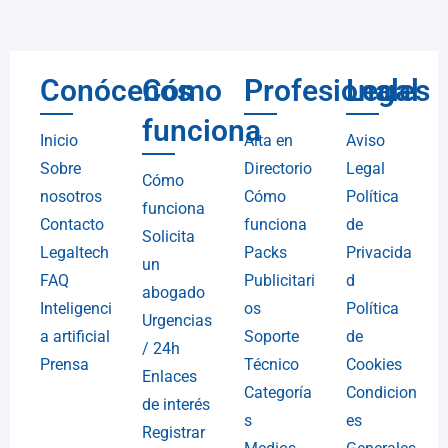
Conócenos
Cómo
Profesionales
Legal
funciona
Inicio
Alta en
Aviso
Sobre
Directorio
Legal
Cómo
nosotros
Cómo
Política
funciona
Contacto
funciona
de
Solicita
Legaltech
Packs
Privacida
un
FAQ
Publicitari
d
abogado
Inteligenci
os
Política
Urgencias
a artificial
Soporte
de
/ 24h
Prensa
Técnico
Cookies
Enlaces
Categoría
Condicion
de interés
s
es
Registrar