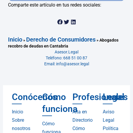
Comparte este artículo en tus redes sociales:
Inicio
Derecho de Consumidores
»
»
Abogados
recobro de deudas en Cantabria
Asesor.Legal
Teléfono: 668 51 00 87
Email: info@asesor.legal
Conócenos
Cómo
Profesionales
Legal
funciona
Inicio
Alta en
Aviso
Sobre
Directorio
Legal
Cómo
nosotros
Cómo
Política
funciona