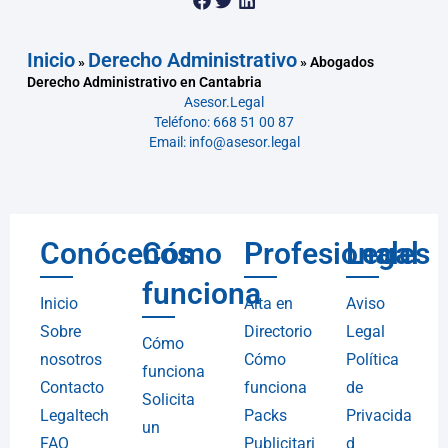
Inicio
Derecho Administrativo
»
»
Abogados
Derecho Administrativo en Cantabria
Asesor.Legal
Teléfono: 668 51 00 87
Email: info@asesor.legal
Conócenos
Cómo
Profesionales
Legal
funciona
Inicio
Alta en
Aviso
Sobre
Directorio
Legal
Cómo
nosotros
Cómo
Política
funciona
Contacto
funciona
de
Solicita
Legaltech
Packs
Privacida
un
FAQ
Publicitari
d