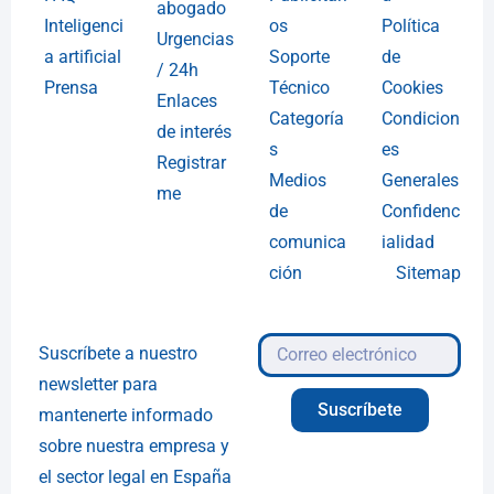
abogado
Inteligenci
os
Política
Urgencias
a artificial
Soporte
de
/ 24h
Prensa
Técnico
Cookies
Enlaces
Categoría
Condicion
de interés
s
es
Registrar
Medios
Generales
me
de
Confidenc
comunica
ialidad
ción
Sitemap
Suscríbete a nuestro
newsletter para
Suscríbete
mantenerte informado
sobre nuestra empresa y
el sector legal en España