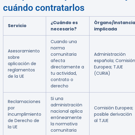
cuándo contratarlos
¿Cuándo es
Órgano/instanci
Servicio
necesario?
implicada
Cuando una
norma
Asesoramiento
comunitaria
Administración
sobre
afecta
española; Comisió
aplicación de
directamente a
Europea; TJUE
reglamentos
tu actividad,
(CURIA)
de la UE
contrato o
derecho
Si una
Reclamaciones
administración
por
Comisión Europea;
nacional aplica
incumplimiento
posible derivación
erróneamente
de Derecho de
al TJUE
la normativa
la UE
comunitaria