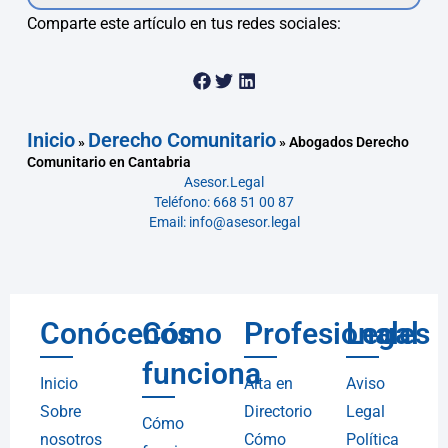
Comparte este artículo en tus redes sociales:
Inicio
Derecho Comunitario
»
»
Abogados Derecho
Comunitario en Cantabria
Asesor.Legal
Teléfono: 668 51 00 87
Email: info@asesor.legal
Conócenos
Cómo
Profesionales
Legal
funciona
Inicio
Alta en
Aviso
Sobre
Directorio
Legal
Cómo
nosotros
Cómo
Política