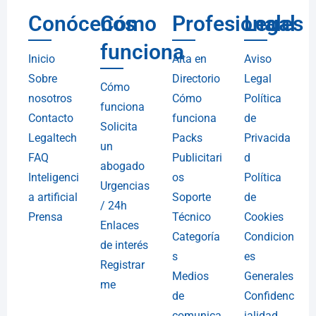
Conócenos
Cómo
Profesionales
Legal
funciona
Inicio
Alta en
Aviso
Sobre
Directorio
Legal
Cómo
nosotros
Cómo
Política
funciona
Contacto
funciona
de
Solicita
Legaltech
Packs
Privacida
un
FAQ
Publicitari
d
abogado
Inteligenci
os
Política
Urgencias
a artificial
Soporte
de
/ 24h
Prensa
Técnico
Cookies
Enlaces
Categoría
Condicion
de interés
s
es
Registrar
Medios
Generales
me
de
Confidenc
comunica
ialidad