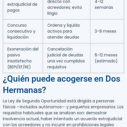
directa con
4-12
extrajudicial de
acreedores; evita
semanas
pagos
litigio
Concurso
Ordena y liquida
consecutivo y
activos para
3-9 meses
liquidación
atender deudas
Exoneración del
Cancelación
pasivo
judicial de deudas
6-12 meses
insatisfecho
una vez cumplidos
(estimado)
(BEPI/EF/RE)
requisitos
¿Quién puede acogerse en Dos
Hermanas?
La Ley de Segunda Oportunidad está dirigida a personas
físicas —incluidos autónomos— y pequeños empresarios. Los
requisitos habituales que se analizan son: demostrar
insolvencia actual, haber intentado un acuerdo extrajudicial
con los acreedores y no incurrir en prohibiciones legales