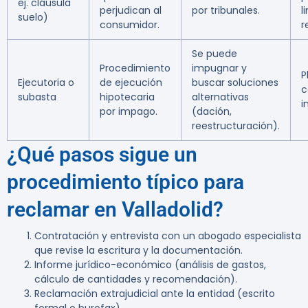
ej. cláusula
perjudican al
por tribunales.
l
suelo)
consumidor.
r
Se puede
Procedimiento
impugnar y
P
Ejecutoria o
de ejecución
buscar soluciones
c
subasta
hipotecaria
alternativas
i
por impago.
(dación,
reestructuración).
¿Qué pasos sigue un
procedimiento típico para
reclamar en Valladolid?
Contratación y entrevista con un abogado especialista
que revise la escritura y la documentación.
Informe jurídico-económico (análisis de gastos,
cálculo de cantidades y recomendación).
Reclamación extrajudicial ante la entidad (escrito