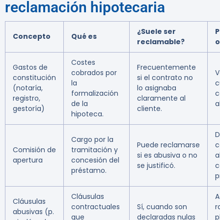
reclamación hipotecaria
¿Suele ser
P
Concepto
Qué es
reclamable?
o
Costes
Gastos de
Frecuentemente
cobrados por
V
constitución
si el contrato no
la
c
(notaría,
lo asignaba
formalización
c
registro,
claramente al
de la
a
gestoría)
cliente.
hipoteca.
D
Cargo por la
Puede reclamarse
c
Comisión de
tramitación y
si es abusiva o no
a
apertura
concesión del
se justificó.
c
préstamo.
p
Cláusulas
A
Cláusulas
contractuales
Sí, cuando son
r
abusivas (p.
que
declaradas nulas
p