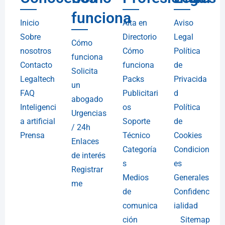
funciona
Inicio
Alta en
Aviso
Sobre
Directorio
Legal
Cómo
nosotros
Cómo
Política
funciona
Contacto
funciona
de
Solicita
Legaltech
Packs
Privacida
un
FAQ
Publicitari
d
abogado
Inteligenci
os
Política
Urgencias
a artificial
Soporte
de
/ 24h
Prensa
Técnico
Cookies
Enlaces
Categoría
Condicion
de interés
s
es
Registrar
Medios
Generales
me
de
Confidenc
comunica
ialidad
ción
Sitemap