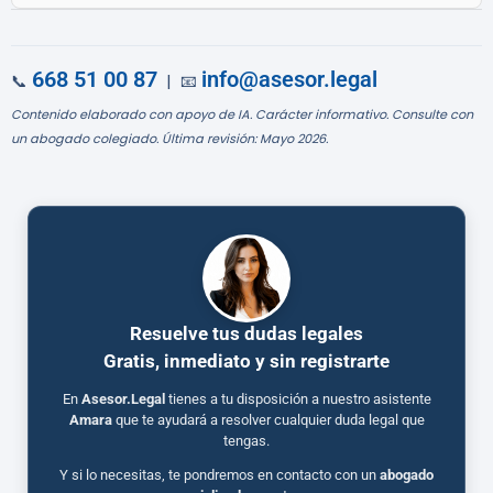
668 51 00 87
info@asesor.legal
📞
| 📧
Contenido elaborado con apoyo de IA. Carácter informativo. Consulte con
un abogado colegiado. Última revisión: Mayo 2026.
Resuelve tus dudas legales
Gratis, inmediato y sin registrarte
En
Asesor.Legal
tienes a tu disposición a nuestro asistente
Amara
que te ayudará a resolver cualquier duda legal que
tengas.
Y si lo necesitas, te pondremos en contacto con un
abogado