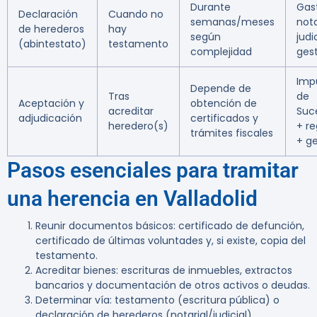
Durante
Gas
Declaración
Cuando no
semanas/meses
nota
de herederos
hay
según
judi
(abintestato)
testamento
complejidad
gest
Imp
Depende de
Tras
de
Aceptación y
obtención de
acreditar
Suc
adjudicación
certificados y
heredero(s)
+ re
trámites fiscales
+ ge
Pasos esenciales para tramitar
una herencia en Valladolid
Reunir documentos básicos: certificado de defunción,
certificado de últimas voluntades y, si existe, copia del
testamento.
Acreditar bienes: escrituras de inmuebles, extractos
bancarios y documentación de otros activos o deudas.
Determinar vía: testamento (escritura pública) o
declaración de herederos (notarial/judicial).