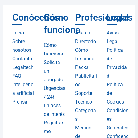
Conócenos
Cómo
Profesionales
Legal
funciona
Inicio
Alta en
Aviso
Sobre
Directorio
Legal
Cómo
nosotros
Cómo
Política
funciona
Contacto
funciona
de
Solicita
Legaltech
Packs
Privacida
un
FAQ
Publicitari
d
abogado
Inteligenci
os
Política
Urgencias
a artificial
Soporte
de
/ 24h
Prensa
Técnico
Cookies
Enlaces
Categoría
Condicion
de interés
s
es
Registrar
Medios
Generales
me
de
Confidenc