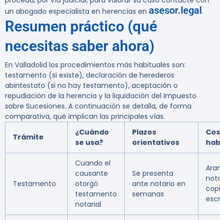
proceda, por vía judicial; para valorar su caso contacte con
asesor.legal
un abogado especialista en herencias en
.
Resumen práctico (qué
necesitas saber ahora)
En Valladolid los procedimientos más habituales son:
testamento (si existe), declaración de herederos
abintestato (si no hay testamento), aceptación o
repudiación de la herencia y la liquidación del Impuesto
sobre Sucesiones. A continuación se detalla, de forma
comparativa, qué implican las principales vías.
¿Cuándo
Plazos
Cos
Trámite
se usa?
orientativos
hab
Cuando el
Ara
causante
Se presenta
nota
Testamento
otorgó
ante notario en
cop
testamento
semanas
escr
notarial