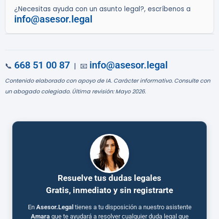
¿Necesitas ayuda con un asunto legal?, escríbenos a
info@asesor.legal
668 51 00 87
info@asesor.legal
📞
| 📧
Contenido elaborado con apoyo de IA. Carácter informativo. Consulte con
un abogado colegiado. Última revisión: Mayo 2026.
Resuelve tus dudas legales
Gratis, inmediato y sin registrarte
En
Asesor.Legal
tienes a tu disposición a nuestro asistente
Amara
que te ayudará a resolver cualquier duda legal que