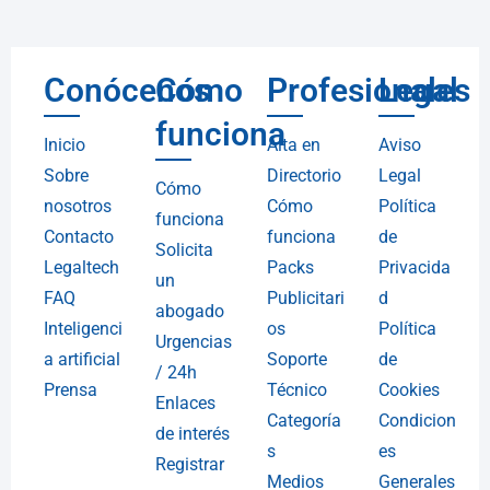
Conócenos
Cómo
Profesionales
Legal
funciona
Inicio
Alta en
Aviso
Sobre
Directorio
Legal
Cómo
nosotros
Cómo
Política
funciona
Contacto
funciona
de
Solicita
Legaltech
Packs
Privacida
un
FAQ
Publicitari
d
abogado
Inteligenci
os
Política
Urgencias
a artificial
Soporte
de
/ 24h
Prensa
Técnico
Cookies
Enlaces
Categoría
Condicion
de interés
s
es
Registrar
Medios
Generales