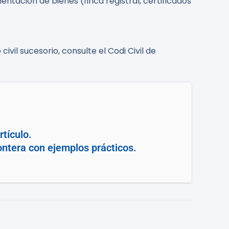
ntación de bienes (finca registral, certificados
ivil sucesorio, consulte el Codi Civil de
tículo.
ontera con ejemplos prácticos.