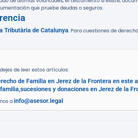
do de últimas voluntades, el testamento si existe, docume
ocumentación que pruebe deudas o seguros.
rencia
a Tributària de Catalunya
. Para cuestiones de derecho c
.
ejes de leer estos artículos:
echo de Familia en Jerez de la Frontera en este ar
familia,sucesiones y donaciones en Jerez de la Fr
info@asesor.legal
enos a