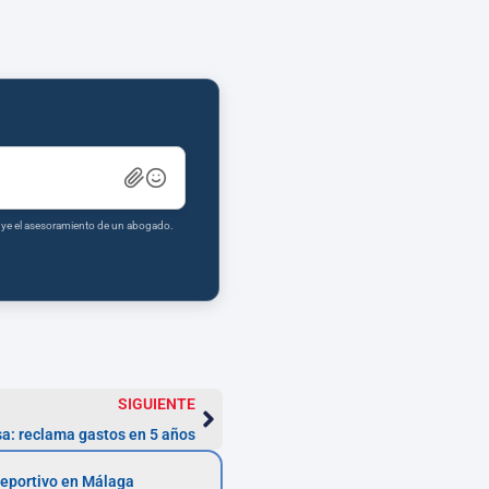
tuye el asesoramiento de un abogado.
SIGUIENTE
a: reclama gastos en 5 años
eportivo en Málaga