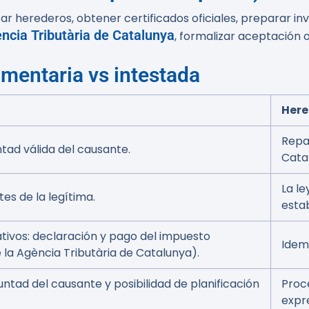
ar herederos, obtener certificados oficiales, preparar inv
ncia Tributària de Catalunya
, formalizar aceptación o
mentaria vs intestada
Here
Repar
tad válida del causante.
Cata
La l
tes de la legítima.
estab
tivos: declaración y pago del impuesto
Idem
la Agència Tributària de Catalunya).
ntad del causante y posibilidad de planificación
Proc
expre