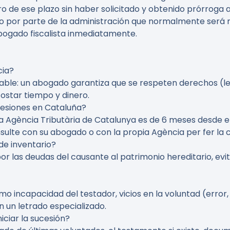
ro de ese plazo sin haber solicitado y obtenido prórroga 
cio por parte de la administración que normalmente será 
bogado fiscalista inmediatamente.
cia?
ble: un abogado garantiza que se respeten derechos (leg
costar tiempo y dinero.
cesiones en Cataluña?
 la Agència Tributària de Catalunya es de 6 meses desde 
nsulte con su abogado o con la propia Agència per fer la 
de inventario?
por las deudas del causante al patrimonio hereditario, e
incapacidad del testador, vicios en la voluntad (error, do
 un letrado especializado.
ciar la sucesión?