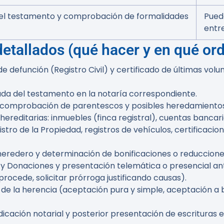
 del testamento y comprobación de formalidades
Puede
entre
etallados (qué hacer y en qué or
 de defunción (Registro Civil) y certificado de últimas vo
izada del testamento en la notaría correspondiente.
s (comprobación de parentescos y posibles heredamientos
hereditarias: inmuebles (finca registral), cuentas bancari
gistro de la Propiedad, registros de vehículos, certificaci
 heredero y determinación de bonificaciones o reduccion
 y Donaciones y presentación telemática o presencial ant
procede, solicitar prórroga justificando causas).
de la herencia (aceptación pura y simple, aceptación a be
udicación notarial y posterior presentación de escrituras e