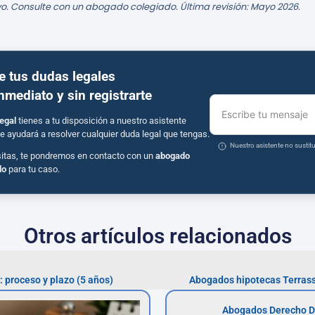
o. Consulte con un abogado colegiado. Última revisión: Mayo 2026.
e tus dudas legales
inmediato y sin registrarte
Escribe tu mensaje
egal
tienes a tu disposición a nuestro asistente
e ayudará a resolver cualquier duda legal que tengas.
Nuestro asistente no susti
sitas, te pondremos en contacto con un
abogado
do
para tu caso.
Otros artículos relacionados
 proceso y plazo (5 años)
Abogados hipotecas Terrass
Abogados Derecho D