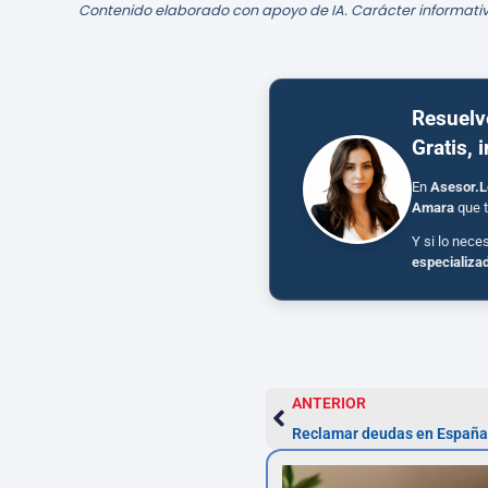
Contenido elaborado con apoyo de IA. Carácter informativ
Resuelv
Gratis, 
En
Asesor.L
Amara
que t
Y si lo nece
especializa
ANTERIOR
Reclamar deudas en España: