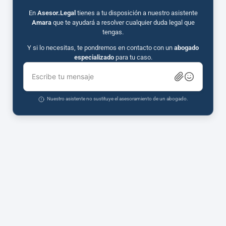
En
Asesor.Legal
tienes a tu disposición a nuestro asistente
Amara
que te ayudará a resolver cualquier duda legal que
tengas.
Y si lo necesitas, te pondremos en contacto con un
abogado
especializado
para tu caso.
Escribe tu mensaje
Nuestro asistente no sustituye el asesoramiento de un abogado.