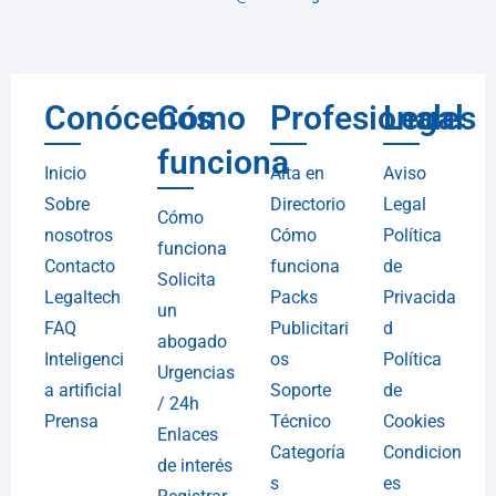
Conócenos
Cómo
Profesionales
Legal
funciona
Inicio
Alta en
Aviso
Sobre
Directorio
Legal
Cómo
nosotros
Cómo
Política
funciona
Contacto
funciona
de
Solicita
Legaltech
Packs
Privacida
un
FAQ
Publicitari
d
abogado
Inteligenci
os
Política
Urgencias
a artificial
Soporte
de
/ 24h
Prensa
Técnico
Cookies
Enlaces
Categoría
Condicion
de interés
s
es