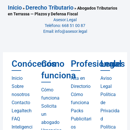
Inicio
Derecho Tributario
»
»
Abogados Tributarios
en Terrassa — Plazos y Defensa Fiscal
Asesor.Legal
Teléfono: 668 51 00 87
Email: info@asesor.legal
Conócenos
Cómo
Profesionales
Legal
funciona
Inicio
Alta en
Aviso
Sobre
Directorio
Legal
Cómo
nosotros
Cómo
Política
funciona
Contacto
funciona
de
Solicita
Legaltech
Packs
Privacida
un
FAQ
Publicitari
d
abogado
Inteligenci
os
Política