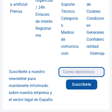
Urgencias
a artificial
Soporte
de
/ 24h
Prensa
Técnico
Cookies
Enlaces
Categoría
Condicion
de interés
s
es
Registrar
Medios
Generales
me
de
Confidenc
comunica
ialidad
ción
Sitemap
Suscríbete a nuestro
newsletter para
Suscríbete
mantenerte informado
sobre nuestra empresa y
el sector legal en España