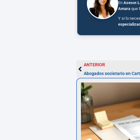
En
Asesor.L
Amara
que t
Y si lo nece
especializa
ANTERIOR
Abogados societario en Cart