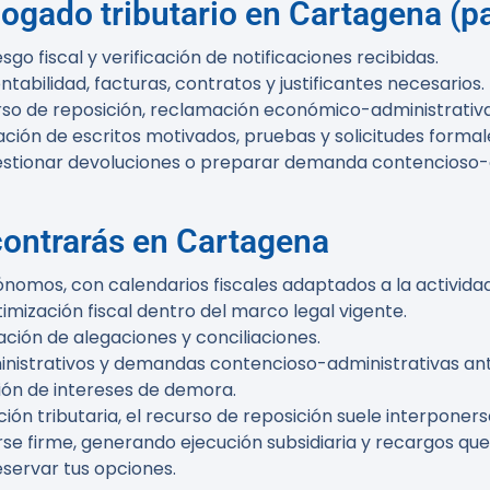
gado tributario en Cartagena (pa
esgo fiscal y verificación de notificaciones recibidas.
abilidad, facturas, contratos y justificantes necesarios.
urso de reposición, reclamación económico-administrativa
ción de escritos motivados, pruebas y solicitudes formales
gestionar devoluciones o preparar demanda contencioso-ad
contrarás en Cartagena
nomos, con calendarios fiscales adaptados a la actividad
ptimización fiscal dentro del marco legal vigente.
ción de alegaciones y conciliaciones.
nistrativos y demandas contencioso-administrativas ante
ión de intereses de demora.
ión tributaria, el recurso de reposición suele interponerse
se firme, generando ejecución subsidiaria y recargos que 
servar tus opciones.