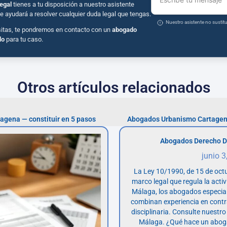
egal
tienes a tu disposición a nuestro asistente
e ayudará a resolver cualquier duda legal que tengas.
Nuestro asistente no susti
sitas, te pondremos en contacto con un
abogado
do
para tu caso.
Otros artículos relacionados
agena — constituir en 5 pasos
Abogados Urbanismo Cartagen
Abogados Derecho D
junio 3
La Ley 10/1990, de 15 de octu
marco legal que regula la acti
Málaga, los abogados especia
combinan experiencia en contr
disciplinaria. Consulte nuestro
Málaga. ¿Qué hace un abog