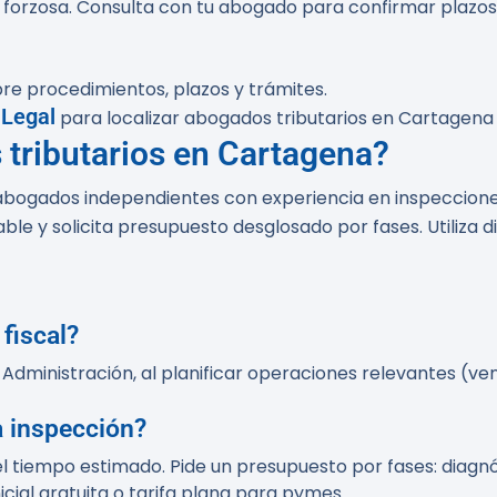
ión forzosa. Consulta con tu abogado para confirmar plazo
bre procedimientos, plazos y trámites.
.Legal
para localizar abogados tributarios en Cartagena 
tributarios en Cartagena?
abogados independientes con experiencia en inspeccione
ble y solicita presupuesto desglosado por fases. Utiliza 
fiscal?
a Administración, al planificar operaciones relevantes (vent
a inspección?
 tiempo estimado. Pide un presupuesto por fases: diagnós
cial gratuita o tarifa plana para pymes.