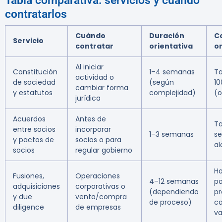
Tabla comparativa: servicios y cuándo
contratarlos
Cuándo
Duración
C
Servicio
contratar
orientativa
or
Al iniciar
Constitución
1–4 semanas
Ta
actividad o
de sociedad
(según
1
cambiar forma
y estatutos
complejidad)
(o
jurídica
Acuerdos
Antes de
Ta
entre socios
incorporar
1–3 semanas
s
y pactos de
socios o para
a
socios
regular gobierno
Ho
Fusiones,
Operaciones
4–12 semanas
po
adquisiciones
corporativas o
(dependiendo
pr
y due
venta/compra
de proceso)
co
diligence
de empresas
va