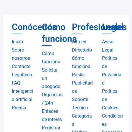
Conócenos
Cómo
Profesionales
Legal
funciona
Inicio
Alta en
Aviso
Sobre
Directorio
Legal
Cómo
nosotros
Cómo
Política
funciona
Contacto
funciona
de
Solicita
Legaltech
Packs
Privacida
un
FAQ
Publicitari
d
abogado
Inteligenci
os
Política
Urgencias
a artificial
Soporte
de
/ 24h
Prensa
Técnico
Cookies
Enlaces
Categoría
Condicion
de interés
s
es
Registrar