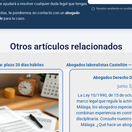
e ayudará a resolver cualquier duda legal que tengas.
Nuestro asistente no susti
sitas, te pondremos en contacto con un
abogado
do
para tu caso.
Otros artículos relacionados
: plazo 20 días hábiles
Abogados laboralistas Castellón —
Abogados Derecho D
junio 3
La Ley 10/1990, de 15 de octu
marco legal que regula la acti
Málaga, los abogados especia
combinan experiencia en contr
disciplinaria. Consulte nuestro
Málaga. ¿Qué hace un abog