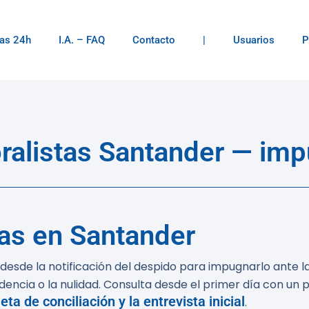
as 24h
I.A. – FAQ
Contacto
|
Usuarios
P
alistas Santander — imp
as en Santander
desde la notificación del despido para impugnarlo ante la 
dencia o la nulidad. Consulta desde el primer día con un 
eta de conciliación y la entrevista inicial
.