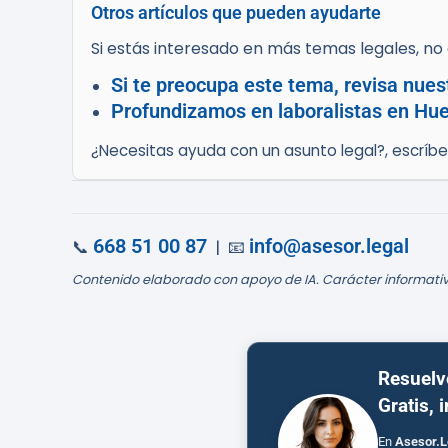
Otros artículos que pueden ayudarte
Si estás interesado en más temas legales, no d
Si te preocupa este tema, revisa nuest
Profundizamos en laboralistas en Huel
¿Necesitas ayuda con un asunto legal?, escríb
668 51 00 87
info@asesor.legal
📞
| 📧
Contenido elaborado con apoyo de IA. Carácter informativ
Resuelv
Gratis, 
En
Asesor.L