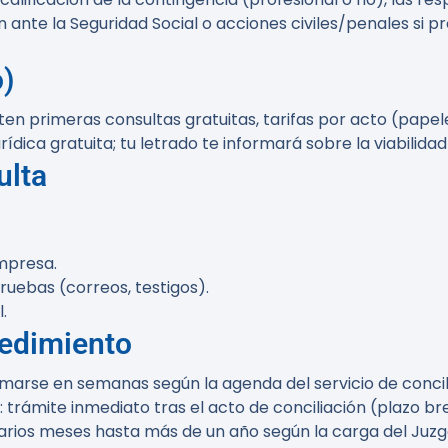
 ante la Seguridad Social o acciones civiles/penales si 
o)
ten primeras consultas gratuitas, tarifas por acto (papele
urídica gratuita; tu letrado te informará sobre la viabilid
ulta
mpresa.
pruebas (correos, testigos).
.
cedimiento
amarse en semanas según la agenda del servicio de concil
trámite inmediato tras el acto de conciliación (plazo br
rios meses hasta más de un año según la carga del Juzgad