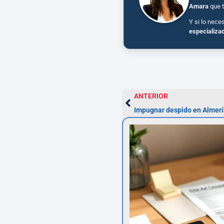
Amara
que t
Y si lo nece
especializa
ANTERIOR
Impugnar despido en Almería