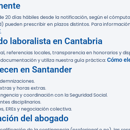
mente
 de
20 días hábiles
desde la notificación, según el cómputo 
 pueden prescribir en plazos distintos. Para información 
E
.
o laboralista en Cantabria
l, referencias locales, transparencia en honorarios y dis
Cómo ele
 documentación y utiliza nuestra guía práctica:
recen en Santander
ndemnizaciones.
xtras y horas extras.
ingencia y coordinación con la Seguridad Social.
tes disciplinarios.
, EREs y negociación colectiva.
ación del abogado
calificación de la contingencia (profesional o no), las r