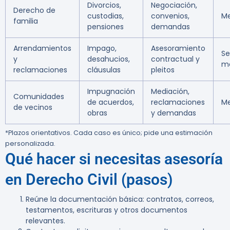
Divorcios,
Negociación,
Derecho de
custodias,
convenios,
M
familia
pensiones
demandas
Arrendamientos
Impago,
Asesoramiento
S
y
desahucios,
contractual y
m
reclamaciones
cláusulas
pleitos
Impugnación
Mediación,
Comunidades
de acuerdos,
reclamaciones
M
de vecinos
obras
y demandas
*Plazos orientativos. Cada caso es único; pide una estimación
personalizada.
Qué hacer si necesitas asesoría
en Derecho Civil (pasos)
Reúne la documentación básica: contratos, correos,
testamentos, escrituras y otros documentos
relevantes.