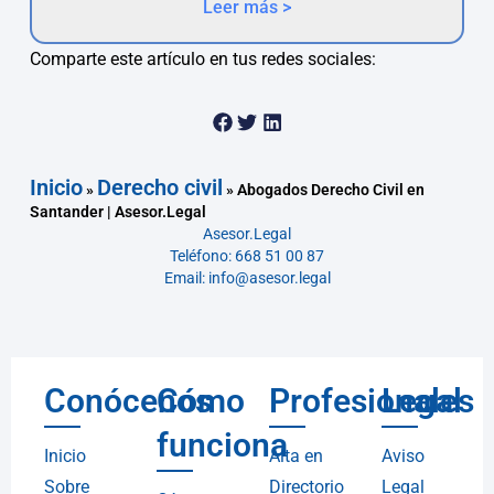
Leer más >
Comparte este artículo en tus redes sociales:
Inicio
Derecho civil
»
»
Abogados Derecho Civil en
Santander | Asesor.Legal
Asesor.Legal
Teléfono: 668 51 00 87
Email: info@asesor.legal
Conócenos
Cómo
Profesionales
Legal
funciona
Inicio
Alta en
Aviso
Sobre
Directorio
Legal