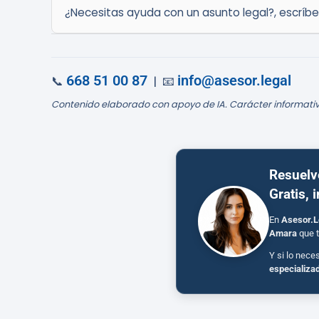
¿Necesitas ayuda con un asunto legal?, escríb
668 51 00 87
info@asesor.legal
📞
| 📧
Contenido elaborado con apoyo de IA. Carácter informativ
Resuelv
Gratis, 
En
Asesor.L
Amara
que t
Y si lo nece
especializa