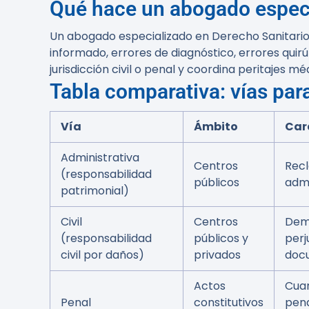
Qué hace un abogado especi
Un abogado especializado en Derecho Sanitario
informado, errores de diagnóstico, errores quirú
jurisdicción civil o penal y coordina peritajes 
Tabla comparativa: vías par
Vía
Ámbito
Car
Administrativa
Centros
Recl
(responsabilidad
públicos
admi
patrimonial)
Civil
Centros
Dem
(responsabilidad
públicos y
perj
civil por daños)
privados
doc
Actos
Cuan
Penal
constitutivos
pena