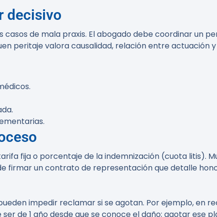
r decisivo
os casos de mala praxis. El abogado debe coordinar un pe
buen peritaje valora causalidad, relación entre actuación y
médicos.
ada.
ementarias.
roceso
arifa fija o porcentaje de la indemnización (cuota litis
de firmar un contrato de representación que detalle honor
 pueden impedir reclamar si se agotan. Por ejemplo, en r
le ser de 1 año desde que se conoce el daño; agotar ese 