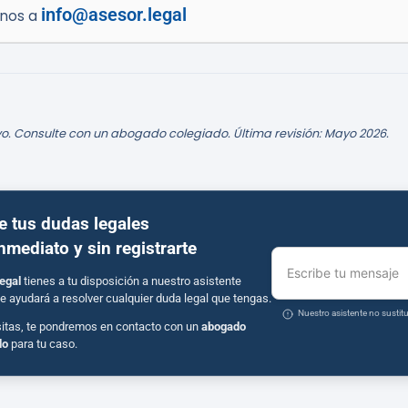
info@asesor.legal
enos a
o. Consulte con un abogado colegiado. Última revisión: Mayo 2026.
e tus dudas legales
inmediato y sin registrarte
Escribe tu mensaje
egal
tienes a tu disposición a nuestro asistente
e ayudará a resolver cualquier duda legal que tengas.
Nuestro asistente no susti
sitas, te pondremos en contacto con un
abogado
do
para tu caso.