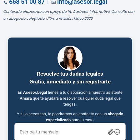
668 51 00 87
info@asesor.legal
📞
| 📧
Contenido elaborado con apoyo de IA. Carácter informativo. Consulte con
un abogado colegiado. Última revisión: Mayo 2026.
Resuelve tus dudas legales
Gratis, inmediato y sin registrarte
En
Asesor.Legal
tienes a tu disposición a nuestro asistente
Amara
que te ayudará a resolver cualquier duda legal que
tengas.
Y si lo necesitas, te pondremos en contacto con un
abogado
especializado
para tu caso.
Escribe tu mensaje