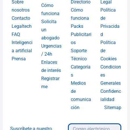
Sobre
Directorio
Legal
Cómo
nosotros
Cómo
Política
funciona
Contacto
funciona
de
Solicita
Legaltech
Packs
Privacida
un
FAQ
Publicitari
d
abogado
Inteligenci
os
Política
Urgencias
a artificial
Soporte
de
/ 24h
Prensa
Técnico
Cookies
Enlaces
Categoría
Condicion
de interés
s
es
Registrar
Medios
Generales
me
de
Confidenc
comunica
ialidad
ción
Sitemap
Suscríbete a nuestro