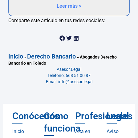
Leer más >
Comparte este artículo en tus redes sociales:
Inicio
Derecho Bancario
»
»
Abogados Derecho
Bancario en Toledo
Asesor.Legal
Teléfono: 668 51 00 87
Email: info@asesor.legal
Conócenos
Cómo
Profesionales
Legal
funciona
Inicio
Alta en
Aviso