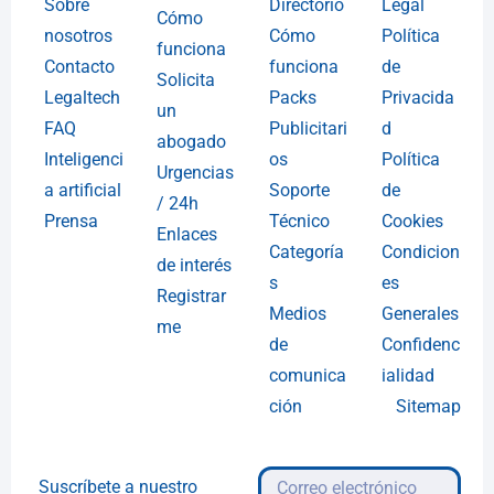
Sobre
Directorio
Legal
Cómo
nosotros
Cómo
Política
funciona
Contacto
funciona
de
Solicita
Legaltech
Packs
Privacida
un
FAQ
Publicitari
d
abogado
Inteligenci
os
Política
Urgencias
a artificial
Soporte
de
/ 24h
Prensa
Técnico
Cookies
Enlaces
Categoría
Condicion
de interés
s
es
Registrar
Medios
Generales
me
de
Confidenc
comunica
ialidad
ción
Sitemap
Suscríbete a nuestro