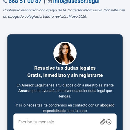
668 51 00 87
info@asesor.legal
📞
| 📧
Contenido elaborado con apoyo de IA. Carácter informativo. Consulte con
un abogado colegiado. Última revisión: Mayo 2026.
Resuelve tus dudas legales
Gratis, inmediato y sin registrarte
En
Asesor.Legal
tienes a tu disposición a nuestro asistente
Amara
que te ayudará a resolver cualquier duda legal que
tengas.
Y si lo necesitas, te pondremos en contacto con un
abogado
especializado
para tu caso.
Escribe tu mensaje