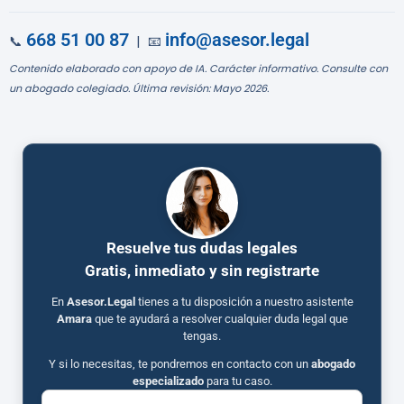
668 51 00 87
info@asesor.legal
📞
| 📧
Contenido elaborado con apoyo de IA. Carácter informativo. Consulte con
un abogado colegiado. Última revisión: Mayo 2026.
Resuelve tus dudas legales
Gratis, inmediato y sin registrarte
En
Asesor.Legal
tienes a tu disposición a nuestro asistente
Amara
que te ayudará a resolver cualquier duda legal que
tengas.
Y si lo necesitas, te pondremos en contacto con un
abogado
especializado
para tu caso.