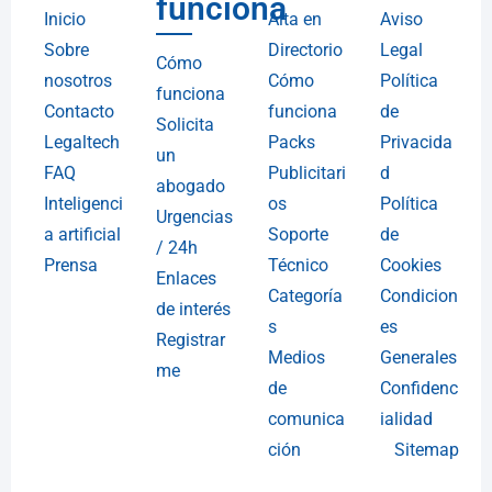
funciona
Inicio
Alta en
Aviso
Sobre
Directorio
Legal
Cómo
nosotros
Cómo
Política
funciona
Contacto
funciona
de
Solicita
Legaltech
Packs
Privacida
un
FAQ
Publicitari
d
abogado
Inteligenci
os
Política
Urgencias
a artificial
Soporte
de
/ 24h
Prensa
Técnico
Cookies
Enlaces
Categoría
Condicion
de interés
s
es
Registrar
Medios
Generales
me
de
Confidenc
comunica
ialidad
ción
Sitemap