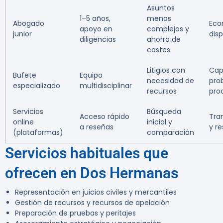
Asuntos
1–5 años,
menos
Abogado
Eco
apoyo en
complejos y
junior
disp
diligencias
ahorro de
costes
Litigios con
Cap
Bufete
Equipo
necesidad de
pro
especializado
multidisciplinar
recursos
pro
Servicios
Búsqueda
Acceso rápido
Tra
online
inicial y
a reseñas
y r
(plataformas)
comparación
Servicios habituales que
ofrecen en Dos Hermanas
Representación en juicios civiles y mercantiles
Gestión de recursos y recursos de apelación
Preparación de pruebas y peritajes