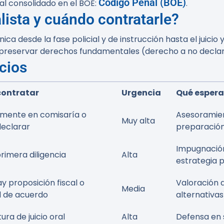
Código Penal (BOE)
al consolidado en el BOE:
.
ista y cuándo contratarle?
a desde la fase policial y de instrucción hasta el juicio
reservar derechos fundamentales (derecho a no declarar, 
cios
ontratar
Urgencia
Qué espera
mente en comisaría o
Asesoramien
Muy alta
declarar
preparació
Impugnación 
rimera diligencia
Alta
estrategia 
 proposición fiscal o
Valoración 
Media
d de acuerdo
alternativas
ura de juicio oral
Alta
Defensa en 