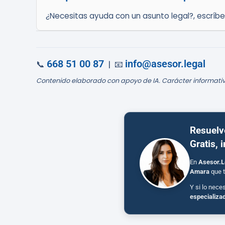
¿Necesitas ayuda con un asunto legal?, escríb
668 51 00 87
info@asesor.legal
📞
| 📧
Contenido elaborado con apoyo de IA. Carácter informativ
Resuelv
Gratis, 
En
Asesor.L
Amara
que t
Y si lo nece
especializa