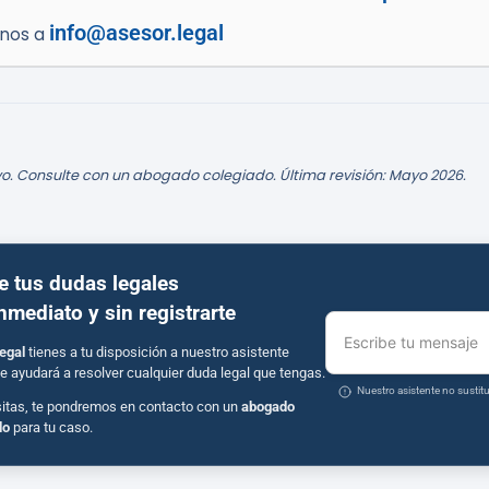
info@asesor.legal
enos a
o. Consulte con un abogado colegiado. Última revisión: Mayo 2026.
e tus dudas legales
inmediato y sin registrarte
Escribe tu mensaje
egal
tienes a tu disposición a nuestro asistente
e ayudará a resolver cualquier duda legal que tengas.
Nuestro asistente no susti
sitas, te pondremos en contacto con un
abogado
do
para tu caso.