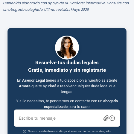
Contenido elaborado con apoyo de IA. Carácter informativo. Consulte con
un abogado colegiado. Última revisión: Mayo 2026.
Resuelve tus dudas legales
Gratis, inmediato y sin registrarte
En
Asesor.Legal
tienes a tu disposición a nuestro asistente
Amara
que te ayudará a resolver cualquier duda legal que
tengas.
Y si lo necesitas, te pondremos en contacto con un
abogado
especializado
para tu caso.
Escribe tu mensaje
Nuestro asistente no sustituye el asesoramiento de un abogado.