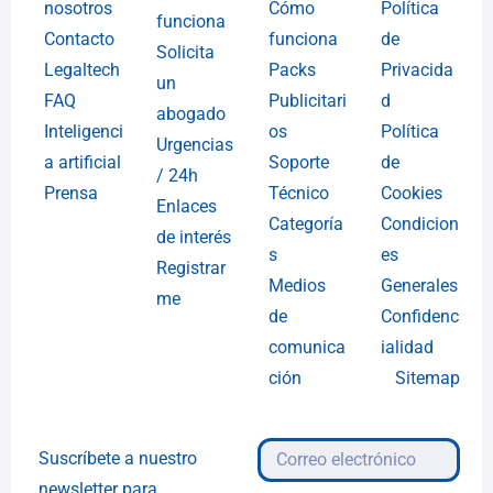
nosotros
Cómo
Política
funciona
Contacto
funciona
de
Solicita
Legaltech
Packs
Privacida
un
FAQ
Publicitari
d
abogado
Inteligenci
os
Política
Urgencias
a artificial
Soporte
de
/ 24h
Prensa
Técnico
Cookies
Enlaces
Categoría
Condicion
de interés
s
es
Registrar
Medios
Generales
me
de
Confidenc
comunica
ialidad
ción
Sitemap
Suscríbete a nuestro
newsletter para