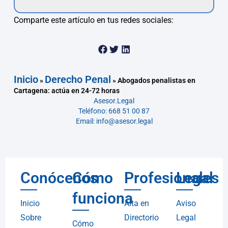
Comparte este artículo en tus redes sociales:
Inicio
Derecho Penal
»
»
Abogados penalistas en
Cartagena: actúa en 24-72 horas
Asesor.Legal
Teléfono: 668 51 00 87
Email: info@asesor.legal
Conócenos
Cómo
Profesionales
Legal
funciona
Inicio
Alta en
Aviso
Sobre
Directorio
Legal
Cómo