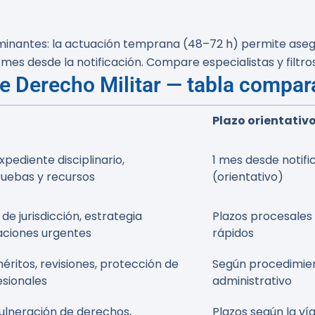
rminantes: la actuación temprana (48–72 h) permite asegu
 mes desde la notificación. Compare especialistas y filtr
e Derecho Militar — tabla compar
Plazo orientativ
pediente disciplinario,
1 mes desde notifi
ruebas y recursos
(orientativo)
e jurisdicción, estrategia
Plazos procesales 
aciones urgentes
rápidos
éritos, revisiones, protección de
Según procedimie
sionales
administrativo
ulneración de derechos,
Plazos según la ví