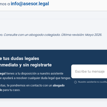
info@asesor.legal
enos a
o. Consulte con un abogado colegiado. Última revisión: Mayo 2026.
e tus dudas legales
inmediato y sin registrarte
Escribe tu mensaje
egal
tienes a tu disposición a nuestro asistente
e ayudará a resolver cualquier duda legal que tengas.
Nuestro asistente no susti
sitas, te pondremos en contacto con un
abogado
do
para tu caso.