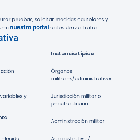
rar pruebas, solicitar medidas cautelares y
nuestro portal
os en
antes de contratar.
ativa
o
Instancia típica
cación
Órganos
militares/administrativos
variables y
Jurisdicción militar o
penal ordinaria
nto
Administración militar
a elegida
Administrativo /