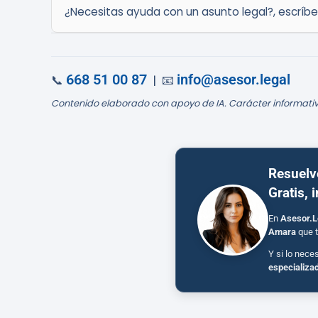
¿Necesitas ayuda con un asunto legal?, escríb
668 51 00 87
info@asesor.legal
📞
| 📧
Contenido elaborado con apoyo de IA. Carácter informativ
Resuelv
Gratis, 
En
Asesor.L
Amara
que t
Y si lo nece
especializa