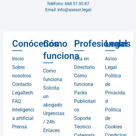
Teléfono: 668 51 00 87
Email: info@asesor.legal
Conócenos
Cómo
Profesionales
Legal
funciona
Inicio
Alta en
Aviso
Sobre
Directorio
Legal
Cómo
nosotros
Cómo
Política
funciona
Contacto
funciona
de
Solicita
Legaltech
Packs
Privacida
un
FAQ
Publicitari
d
abogado
Inteligenci
os
Política
Urgencias
a artificial
Soporte
de
/ 24h
Prensa
Técnico
Cookies
Enlaces
Categoría
Condicion