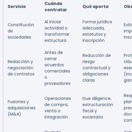
Cuándo
Servicio
Qué aporta
Obs
contratar
Al iniciar
Forma jurídica
Constitución
Evit
actividad o
adecuada,
de
imp
transformar
estatutos y
sociedades
insc
estructura
inscripción
Antes de
Reducción de
Pro
cerrar
Redacción y
riesgo
clá
acuerdos
negociación
contractual y
ese
comerciales
de contratos
obligaciones
(in
o
claras
gar
proveedores
Req
Operaciones
Due diligence,
Fusiones y
plan
de compra,
estructuración
adquisiciones
prev
venta o
fiscal y
(M&A)
doc
integración
societaria
com