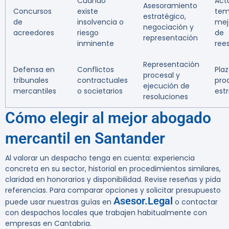
Cuando
Act
Asesoramiento
Concursos
existe
tem
estratégico,
de
insolvencia o
mej
negociación y
acreedores
riesgo
de
representación
inminente
ree
Representación
Defensa en
Conflictos
Pla
procesal y
tribunales
contractuales
pro
ejecución de
mercantiles
o societarios
estr
resoluciones
Cómo elegir al mejor abogado
mercantil en Santander
Al valorar un despacho tenga en cuenta: experiencia
concreta en su sector, historial en procedimientos similares,
claridad en honorarios y disponibilidad. Revise reseñas y pida
referencias. Para comparar opciones y solicitar presupuesto
Asesor.Legal
puede usar nuestras guías en
o contactar
con despachos locales que trabajen habitualmente con
empresas en Cantabria.