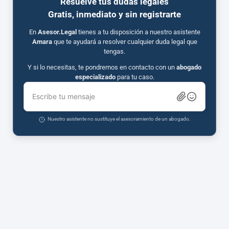
Resuelve tus dudas legales
Gratis, inmediato y sin registrarte
En
Asesor.Legal
tienes a tu disposición a nuestro asistente
Amara
que te ayudará a resolver cualquier duda legal que
tengas.
Y si lo necesitas, te pondremos en contacto con un
abogado
especializado
para tu caso.
Escribe tu mensaje
Nuestro asistente no sustituye el asesoramiento de un abogado.