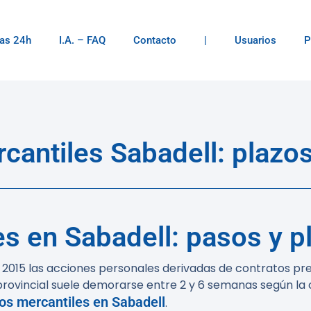
as 24h
I.A. – FAQ
Contacto
|
Usuarios
P
antiles Sabadell: plazos
s en Sabadell: pasos y p
n 2015 las acciones personales derivadas de contratos pr
 provincial suele demorarse entre
2 y 6 semanas
según la 
s mercantiles en Sabadell
.