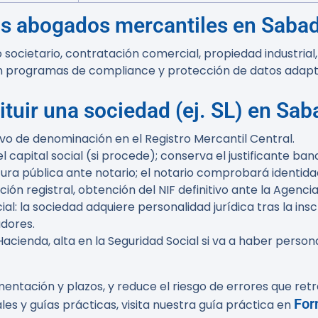
os abogados mercantiles en Sabad
cietario, contratación comercial, propiedad industrial, l
n programas de compliance y protección de datos adapt
tuir una sociedad (ej. SL) en Sab
tivo de denominación en el Registro Mercantil Central.
capital social (si procede); conserva el justificante banc
tura pública ante notario; el notario comprobará identida
ipción registral, obtención del NIF definitivo ante la Agencia
ial: la sociedad adquiere personalidad jurídica tras la insc
adores.
Hacienda, alta en la Seguridad Social si va a haber person
ntación y plazos, y reduce el riesgo de errores que retr
For
les y guías prácticas, visita nuestra guía práctica en