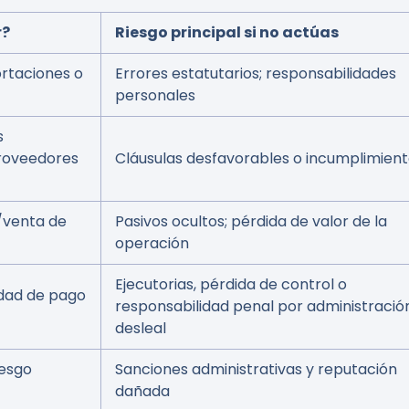
r?
Riesgo principal si no actúas
ortaciones o
Errores estatutarios; responsabilidades
personales
s
roveedores
Cláusulas desfavorables o incumplimien
/venta de
Pasivos ocultos; pérdida de valor de la
operación
Ejecutorias, pérdida de control o
idad de pago
responsabilidad penal por administració
desleal
iesgo
Sanciones administrativas y reputación
dañada