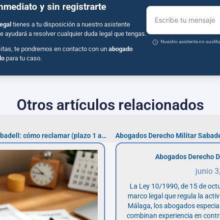
inmediato y sin registrarte
Escribe tu mensaje
egal
tienes a tu disposición a nuestro asistente
e ayudará a resolver cualquier duda legal que tengas.
Nuestro asistente no susti
sitas, te pondremos en contacto con un
abogado
do
para tu caso.
Otros artículos relacionados
Negligencias médicas en Sabadell: cómo reclamar (plazo 1 año)
Abogados Derecho Militar Sabadel
Abogados Derecho D
junio 3
La Ley 10/1990, de 15 de octu
marco legal que regula la acti
Málaga, los abogados especia
combinan experiencia en contr