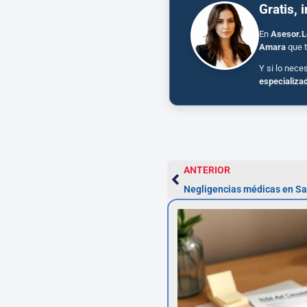
Gratis, 
En
Asesor.L
Amara
que t
Y si lo nece
especializa
ANTERIOR