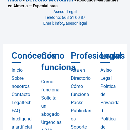
»
»
Abogados Mercantiles
en Almería — Especialistas
Asesor.Legal
Teléfono: 668 51 00 87
Email: info@asesor.legal
Conócenos
Cómo
Profesionales
Legal
funciona
Inicio
Alta en
Aviso
Sobre
Directorio
Legal
Cómo
nosotros
Cómo
Política
funciona
Contacto
funciona
de
Solicita
Legaltech
Packs
Privacida
un
FAQ
Publicitari
d
abogado
Inteligenci
os
Política
Urgencias
a artificial
Soporte
de