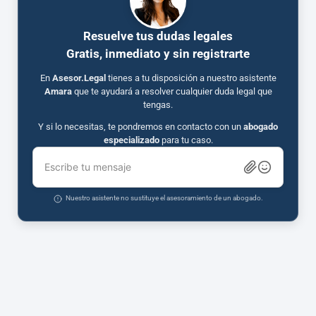
Resuelve tus dudas legales
Gratis, inmediato y sin registrarte
En
Asesor.Legal
tienes a tu disposición a nuestro asistente
Amara
que te ayudará a resolver cualquier duda legal que
tengas.
Y si lo necesitas, te pondremos en contacto con un
abogado
especializado
para tu caso.
Escribe tu mensaje
Nuestro asistente no sustituye el asesoramiento de un abogado.