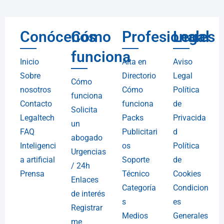
Conócenos
Cómo
Profesionales
Legal
funciona
Inicio
Alta en
Aviso
Sobre
Directorio
Legal
Cómo
nosotros
Cómo
Política
funciona
Contacto
funciona
de
Solicita
Legaltech
Packs
Privacida
un
FAQ
Publicitari
d
abogado
Inteligenci
os
Política
Urgencias
a artificial
Soporte
de
/ 24h
Prensa
Técnico
Cookies
Enlaces
Categoría
Condicion
de interés
s
es
Registrar
Medios
Generales
me