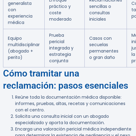
Enfoque
Reclamaciones
generalista
C
práctico y
sencillas o
con
ta
coste
consultas
experiencia
p
moderado
iniciales
médica
Prueba
M
Equipo
Casos con
pericial
in
multidisciplinar
secuelas
integrada y
ju
(abogado +
permanentes
estrategia
la
perito)
o gran daño
conjunta
pr
Cómo tramitar una
reclamación: pasos esenciales
Reúne toda la documentación médica disponible:
informes, pruebas, altas, recetas y comunicaciones
con el centro.
Solicita una consulta inicial con un abogado
especializado y aporta la documentación.
Encarga una valoración pericial médica independiente
para determinar la existencia de negligencia y el nexo