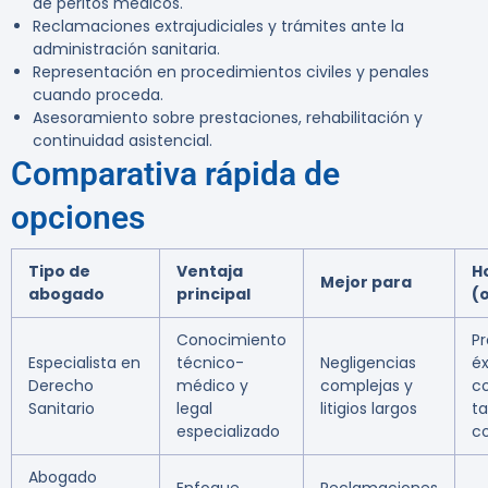
de peritos médicos.
Reclamaciones extrajudiciales y trámites ante la
administración sanitaria.
Representación en procedimientos civiles y penales
cuando proceda.
Asesoramiento sobre prestaciones, rehabilitación y
continuidad asistencial.
Comparativa rápida de
opciones
Tipo de
Ventaja
H
Mejor para
abogado
principal
(
Conocimiento
Pr
Especialista en
técnico-
Negligencias
éx
Derecho
médico y
complejas y
c
Sanitario
legal
litigios largos
ta
especializado
c
Abogado