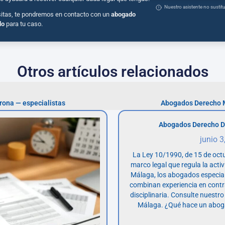
Nuestro asistente no susti
sitas, te pondremos en contacto con un
abogado
do
para tu caso.
Otros artículos relacionados
rona — especialistas
Abogados Derecho M
Abogados Derecho D
junio 3
La Ley 10/1990, de 15 de octu
marco legal que regula la acti
Málaga, los abogados especia
combinan experiencia en contr
disciplinaria. Consulte nuestro
Málaga. ¿Qué hace un abog