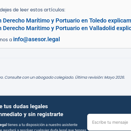
ejes de leer estos artículos:
n Derecho Marítimo y Portuario en Toledo explicam
n Derecho Marítimo y Portuario en Valladolid expli
info@asesor.legal
enos a
o. Consulte con un abogado colegiado. Última revisión: Mayo 2026.
e tus dudas legales
inmediato y sin registrarte
Escribe tu mensaje
egal
tienes a tu disposición a nuestro asistente
e ayudará a resolver cualquier duda legal que tengas.