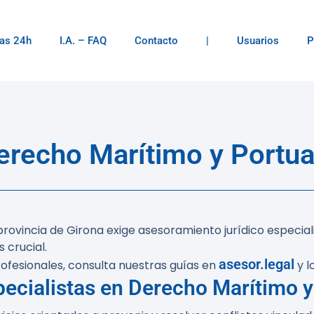
as 24h
I.A. – FAQ
Contacto
|
Usuarios
P
recho Marítimo y Portuar
 provincia de Girona exige asesoramiento jurídico especia
 crucial.
asesor.legal
ofesionales, consulta nuestras guías en
y l
ecialistas en Derecho Marítimo y