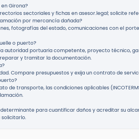
 en Girona?
ectorios sectoriales y fichas en asesor.legal; solicite refe
clamación por mercancía dañada?
s, fotografías del estado, comunicaciones con el portea
uelle o puerto?
 la autoridad portuaria competente, proyecto técnico, g
preparar y tramitar la documentación.
a?
dad. Compare presupuestos y exija un contrato de servici
puerto?
ato de transporte, las condiciones aplicables (INCOTERMS
clamación.
determinante para cuantificar daños y acreditar su alcan
olicitarlo.