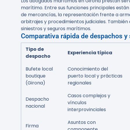
Los abogados marítimos en Girona prestan servic
marítimo. Entre sus funciones principales están
de mercancías, la representación frente a arma
arbitrajes y procedimientos judiciales. Tambié
siniestros y seguros marítimos.
Comparativa rápida de despachos y 
Tipo de
Experiencia típica
despacho
Bufete local
Conocimiento del
boutique
puerto local y prácticas
(Girona)
regionales
Casos complejos y
Despacho
vínculos
nacional
interprovinciales
Asuntos con
Firma
componente