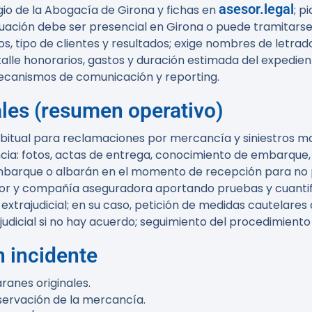
asesor.legal
egio de la Abogacía de Girona y fichas en
; p
ctuación debe ser presencial en Girona o puede tramitarse
s, tipo de clientes y resultados; exige nombres de letra
talle honorarios, gastos y duración estimada del expedien
ecanismos de comunicación y reporting.
ales (resumen operativo)
abitual para reclamaciones por mercancía y siniestros ma
cia: fotos, actas de entrega, conocimiento de embarque, 
barque o albarán en el momento de recepción para no pe
r y compañía aseguradora aportando pruebas y cuantific
extrajudicial; en su caso, petición de medidas cautelares 
judicial si no hay acuerdo; seguimiento del procedimiento 
n incidente
anes originales.
servación de la mercancía.