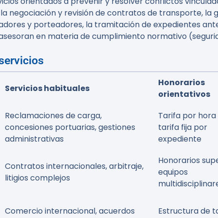
ios orientados a prevenir y resolver conflictos vinculado
 la negociación y revisión de contratos de transporte, l
dores y porteadores, la tramitación de expedientes ante
n asesoran en materia de cumplimiento normativo (seguri
servicios
Honorarios
Servicios habituales
orientativos
Reclamaciones de carga,
Tarifa por hora
concesiones portuarias, gestiones
tarifa fija por
administrativas
expediente
Honorarios supe
Contratos internacionales, arbitraje,
equipos
litigios complejos
multidisciplinar
Comercio internacional, acuerdos
Estructura de t