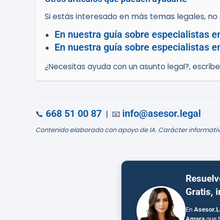
Si estás interesado en más temas legales, no d
En nuestra guía sobre especialistas e
En nuestra guía sobre especialistas e
¿Necesitas ayuda con un asunto legal?, escríb
668 51 00 87
info@asesor.legal
📞
| 📧
Contenido elaborado con apoyo de IA. Carácter informativ
Resuelv
Gratis, 
En
Asesor.L
Amara
que t