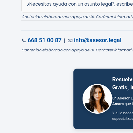
¿Necesitas ayuda con un asunto legal?, escríb
Contenido elaborado con apoyo de IA. Carácter informativ
668 51 00 87
info@asesor.legal
📞
| 📧
Contenido elaborado con apoyo de IA. Carácter informativ
Resuelv
Gratis, 
En
Asesor.L
Amara
que t
Y si lo nece
especializa