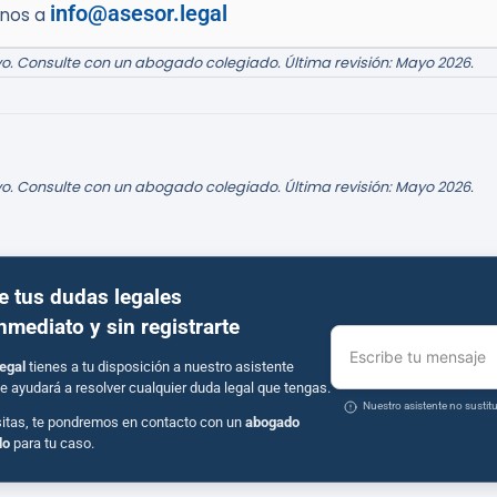
info@asesor.legal
enos a
o. Consulte con un abogado colegiado. Última revisión: Mayo 2026.
o. Consulte con un abogado colegiado. Última revisión: Mayo 2026.
e tus dudas legales
inmediato y sin registrarte
Escribe tu mensaje
egal
tienes a tu disposición a nuestro asistente
e ayudará a resolver cualquier duda legal que tengas.
Nuestro asistente no susti
sitas, te pondremos en contacto con un
abogado
do
para tu caso.