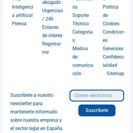
abogado
Inteligenci
os
Política
Urgencias
a artificial
Soporte
de
/ 24h
Prensa
Técnico
Cookies
Enlaces
Categoría
Condicion
de interés
s
es
Registrar
Medios
Generales
me
de
Confidenc
comunica
ialidad
ción
Sitemap
Suscríbete a nuestro
newsletter para
Suscríbete
mantenerte informado
sobre nuestra empresa y
el sector legal en España