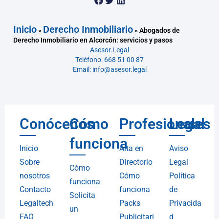
Inicio
Derecho Inmobiliario
»
»
Abogados de
Derecho Inmobiliario en Alcorcón: servicios y pasos
Asesor.Legal
Teléfono: 668 51 00 87
Email: info@asesor.legal
Conócenos
Cómo
Profesionales
Legal
funciona
Inicio
Alta en
Aviso
Sobre
Directorio
Legal
Cómo
nosotros
Cómo
Política
funciona
Contacto
funciona
de
Solicita
Legaltech
Packs
Privacida
un
FAQ
Publicitari
d