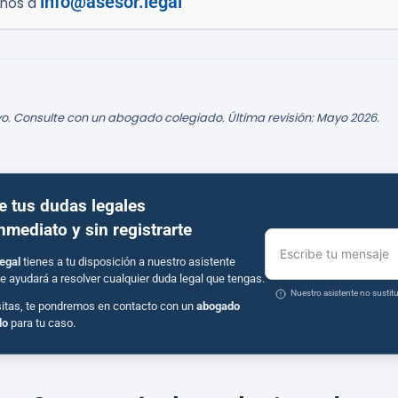
info@asesor.legal
enos a
o. Consulte con un abogado colegiado. Última revisión: Mayo 2026.
e tus dudas legales
inmediato y sin registrarte
Escribe tu mensaje
egal
tienes a tu disposición a nuestro asistente
e ayudará a resolver cualquier duda legal que tengas.
Nuestro asistente no susti
sitas, te pondremos en contacto con un
abogado
do
para tu caso.