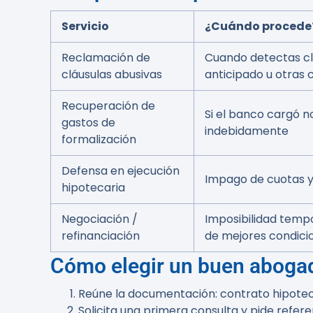
Servicio
¿Cuándo procede
Reclamación de
Cuando detectas cl
cláusulas abusivas
anticipado u otras 
Recuperación de
Si el banco cargó no
gastos de
indebidamente
formalización
Defensa en ejecución
Impago de cuotas y 
hipotecaria
Negociación /
Imposibilidad temp
refinanciación
de mejores condici
Cómo elegir un buen abogad
Reúne la documentación: contrato hipoteca
Solicita una primera consulta y pide refere