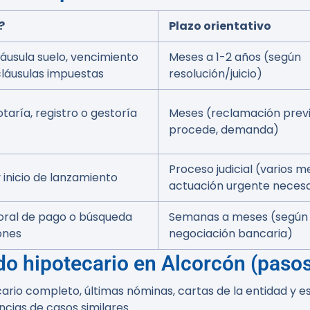
?
Plazo orientativo
áusula suelo, vencimiento
Meses a 1-2 años (según
cláusulas impuestas
resolución/juicio)
taría, registro o gestoría
Meses (reclamación previa
procede, demanda)
Proceso judicial (varios m
inicio de lanzamiento
actuación urgente necesa
oral de pago o búsqueda
Semanas a meses (según
ones
negociación bancaria)
o hipotecario en Alcorcón (paso
rio completo, últimas nóminas, cartas de la entidad y es
ncias de casos similares.