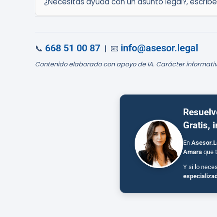
¿Necesitas ayuda con un asunto legal?, escríb
668 51 00 87
info@asesor.legal
📞
| 📧
Contenido elaborado con apoyo de IA. Carácter informativ
Resuelv
Gratis, 
En
Asesor.L
Amara
que t
Y si lo nece
especializa