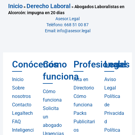
Inicio
Derecho Laboral
»
»
Abogados Laboralistas en
Alcorcón: impugna en 20 días
Asesor.Legal
Teléfono: 668 51 00 87
Email: info@asesor.legal
Conócenos
Cómo
Profesionales
Legal
funciona
Inicio
Alta en
Aviso
Sobre
Directorio
Legal
Cómo
nosotros
Cómo
Política
funciona
Contacto
funciona
de
Solicita
Legaltech
Packs
Privacida
un
FAQ
Publicitari
d
abogado
Inteligenci
os
Política
Urgencias