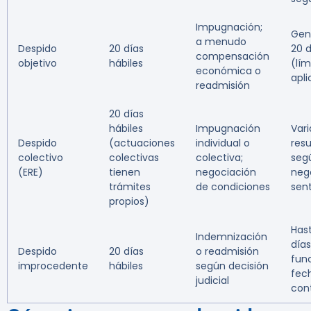
Impugnación;
Gen
a menudo
Despido
20 días
20 
compensación
objetivo
hábiles
(lím
económica o
apli
readmisión
20 días
hábiles
Impugnación
Vari
Despido
(actuaciones
individual o
res
colectivo
colectivas
colectiva;
seg
(ERE)
tienen
negociación
neg
trámites
de condiciones
sen
propios)
Has
Indemnización
día
Despido
20 días
o readmisión
func
improcedente
hábiles
según decisión
fech
judicial
con