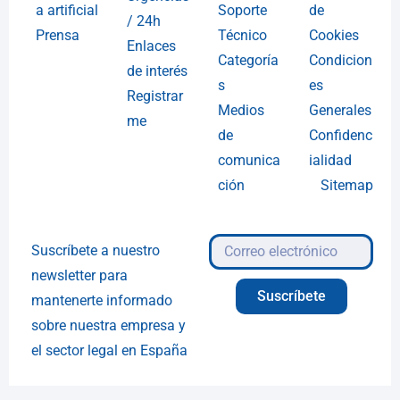
a artificial
Soporte
de
/ 24h
Prensa
Técnico
Cookies
Enlaces
Categoría
Condicion
de interés
s
es
Registrar
Medios
Generales
me
de
Confidenc
comunica
ialidad
ción
Sitemap
Suscríbete a nuestro
newsletter para
Suscríbete
mantenerte informado
sobre nuestra empresa y
el sector legal en España