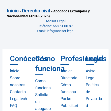
Inicio
Derecho civil
»
»
Abogados Extranjería y
Nacionalidad Teruel (2026)
Asesor.Legal
Teléfono: 668 51 00 87
Email: info@asesor.legal
Conócenos
Cómo
Profesionales
Legal
funciona
Inicio
Alta en
Aviso
Sobre
Directorio
Legal
Cómo
nosotros
Cómo
Política
funciona
Contacto
funciona
de
Solicita
Legaltech
Packs
Privacida
un
FAQ
Publicitari
d
abogado