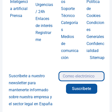
Inteligenci
os
Política
Urgencias
a artificial
Soporte
de
/ 24h
Prensa
Técnico
Cookies
Enlaces
Categoría
Condicion
de interés
s
es
Registrar
Medios
Generales
me
de
Confidenc
comunica
ialidad
ción
Sitemap
Suscríbete a nuestro
newsletter para
Suscríbete
mantenerte informado
sobre nuestra empresa y
el sector legal en España