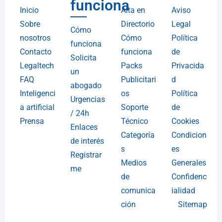
funciona
Inicio
Alta en
Aviso
Sobre
Directorio
Legal
Cómo
nosotros
Cómo
Política
funciona
Contacto
funciona
de
Solicita
Legaltech
Packs
Privacida
un
FAQ
Publicitari
d
abogado
Inteligenci
os
Política
Urgencias
a artificial
Soporte
de
/ 24h
Prensa
Técnico
Cookies
Enlaces
Categoría
Condicion
de interés
s
es
Registrar
Medios
Generales
me
de
Confidenc
comunica
ialidad
ción
Sitemap