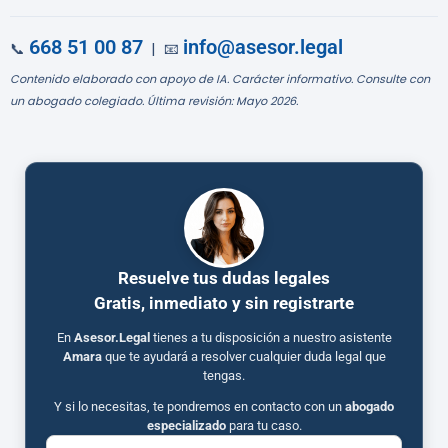
668 51 00 87
info@asesor.legal
📞
| 📧
Contenido elaborado con apoyo de IA. Carácter informativo. Consulte con
un abogado colegiado. Última revisión: Mayo 2026.
Resuelve tus dudas legales
Gratis, inmediato y sin registrarte
En
Asesor.Legal
tienes a tu disposición a nuestro asistente
Amara
que te ayudará a resolver cualquier duda legal que
tengas.
Y si lo necesitas, te pondremos en contacto con un
abogado
especializado
para tu caso.