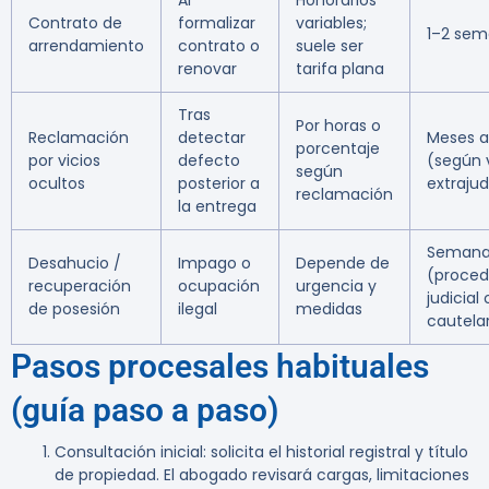
Al
Honorarios
Contrato de
formalizar
variables;
1–2 se
arrendamiento
contrato o
suele ser
renovar
tarifa plana
Tras
Por horas o
Reclamación
detectar
Meses a
porcentaje
por vicios
defecto
(según v
según
ocultos
posterior a
extrajud
reclamación
la entrega
Semana
Desahucio /
Impago o
Depende de
(proced
recuperación
ocupación
urgencia y
judicial
de posesión
ilegal
medidas
cautela
Pasos procesales habituales
(guía paso a paso)
Consultación inicial: solicita el historial registral y título
de propiedad. El abogado revisará cargas, limitaciones