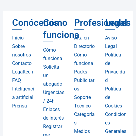
Conócenos
Cómo
Profesionales
Legal
funciona
Inicio
Alta en
Aviso
Sobre
Directorio
Legal
Cómo
nosotros
Cómo
Política
funciona
Contacto
funciona
de
Solicita
Legaltech
Packs
Privacida
un
FAQ
Publicitari
d
abogado
Inteligenci
os
Política
Urgencias
a artificial
Soporte
de
/ 24h
Prensa
Técnico
Cookies
Enlaces
Categoría
Condicion
de interés
s
es
Registrar
Medios
Generales
me