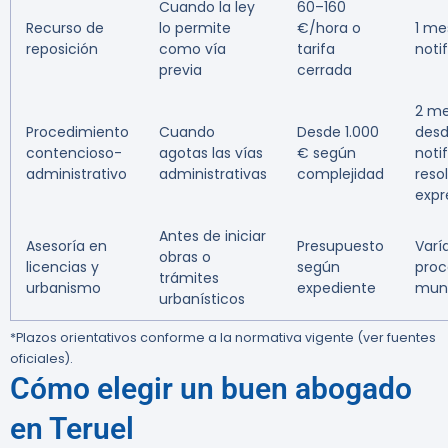
Cuando la ley
60–160
Recurso de
lo permite
€/hora o
1 me
reposición
como vía
tarifa
noti
previa
cerrada
2 m
Procedimiento
Cuando
Desde 1.000
desd
contencioso-
agotas las vías
€ según
noti
administrativo
administrativas
complejidad
reso
expr
Antes de iniciar
Asesoría en
Presupuesto
Varí
obras o
licencias y
según
proc
trámites
urbanismo
expediente
muni
urbanísticos
*Plazos orientativos conforme a la normativa vigente (ver fuentes
oficiales).
Cómo elegir un buen abogado
en Teruel