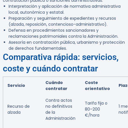
contratación pública o sanciones administrativas.
Interpretación y aplicación de normativa administrativa
local, autonómica y estatal.
Preparación y seguimiento de expedientes y recursos
(alzada, reposición, contencioso-administrativo).
Defensa en procedimientos sancionadores y
reclamaciones patrimoniales contra la Administración.
Asesoría en contratación pública, urbanismo y protección
de derechos fundamentales.
Comparativa rápida: servicios,
coste y cuándo contratar
Cuándo
Coste
Servicio
Plaz
contratar
orientativo
Contra actos
Tarifa fija o
Recurso de
no definitivos
1 me
80–200
alzada
de la
noti
€/hora
Administración